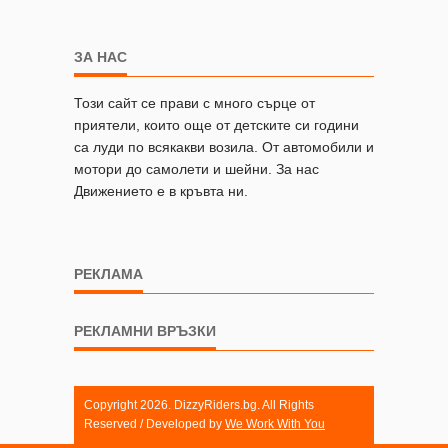
ЗА НАС
Този сайт се прави с много сърце от
приятели, които още от детските си години
са луди по всякакви возила. От автомобили и
мотори до самолети и шейни. За нас
Движението е в кръвта ни.
РЕКЛАМА
РЕКЛАМНИ ВРЪЗКИ
Copyright 2026. DizzyRiders.bg. All Rights
Reserved / Developed by
We Work With You