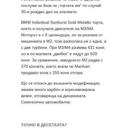
послужи за база за „тортата им“ по случай
30-я рожден ден на ателието.
BMW Individual Sunburst Gold Metallic торта,
която е получила двигателя на M3/M4.
Моторът е с 6 цилиндъра, но за разлика от
машинката в M2, този разполага не с една, а
с две турбини. При M3/M4 развива 431 коня,
но в по-малката „двойка“ е надут до 620
коня. За сравнение, заводското M2 радва с
370 кончета, което значи че Manhart
продават кола с 250 коня отгоре.
Що се отнася до външните модификации,
имаме много карбон и агресивизирана
визия, отговаряща на динамиката.
Симпатично автомобилче.
ТОЧНО В ДЕСЕТКАТА?