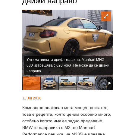
движи направо
Ултимативната дрифт машина: Manhart MH2
630 изтрещява с 620 коня. Не може да се движи
направо
11 Jul 2016
Компактно опакован мега мощен двигател,
това е рецепта, която ценим особено много,
особено когато имаме задно предаване.
BMW го направиха с M2, но Manhart
Performance решиха, че M235i е идеална