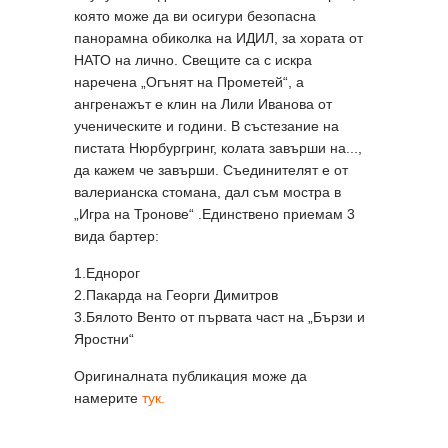
която може да ви осигури безопасна
панорамна обиколка на ИДИЛ, за хората от
НАТО на лично. Свещите са с искра
наречена „Огънят на Прометей“, а
ангренажът е клин на Лили Иванова от
ученическите и години. В състезание на
пистата Нюрбургринг, колата завърши на...,
да кажем че завърши. Съединителят е от
валерианска стомана, дал съм мостра в
„Игра на Тронове“ .Единствено приемам 3
вида бартер:
1.Еднорог
2.Пакарда на Георги Димитров
3.Бялото Венто от първата част на „Бързи и
Яростни“
Оригиналната публикация може да
намерите
тук.