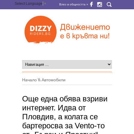
Select Language
▼
Влез в общността »
Начало
\\
Автомобили
Още една обява взриви
интернет. Идва от
Пловдив, а колата се
бартеросва за Vento-то