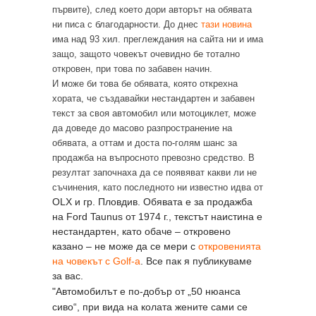
първите), след което дори авторът на обявата
ни писа с благодарности. До днес
тази новина
има над 93 хил. преглеждания на сайта ни и има
защо, защото човекът очевидно бе тотално
откровен, при това по забавен начин.
И може би това бе обявата, която открехна
хората, че създавайки нестандартен и забавен
текст за своя автомобил или мотоциклет, може
да доведе до масово разпространение на
обявата, а оттам и доста по-голям шанс за
продажба на въпросното превозно средство. В
резултат започнаха да се появяват какви ли не
съчинения, като последното ни известно идва от
OLX
и гр. Пловдив. Обявата е за продажба
на
Ford Taunus
от
1974 г., текстът наистина е
нестандартен, като обаче – откровено
казано – не може да се мери с
откровенията
на човекът с
Golf-a
.
Все пак я публикуваме
за вас.
"Автомобилът е по-добър от „50 нюанса
сиво“, при вида на колата жените сами се