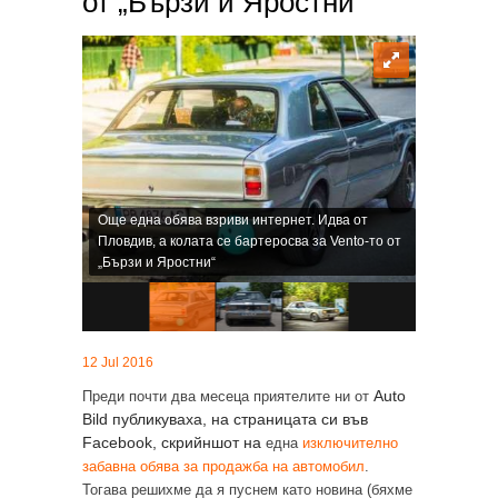
от „Бързи и Яростни“
Още една обява взриви интернет. Идва от
Пловдив, а колата се бартеросва за Vento-то от
„Бързи и Яростни“
12 Jul 2016
Auto
Преди почти два месеца приятелите ни от
Bild
публикуваха, на страницата си във
Facebook,
скрийншот на
една
изключително
забавна обява за продажба на автомобил
.
Тогава решихме да я пуснем като новина (бяхме