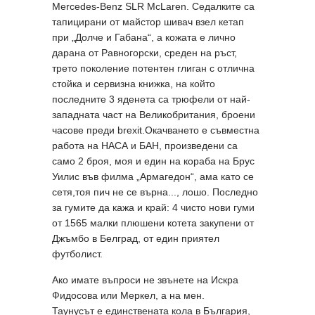
Mercedes-Benz SLR McLaren. Седалките са
тапицирани от майстор шивач взел кетап
при „Долче и Габана“, а кожата е лично
дарана от Равногорски, среден на ръст,
трето поколение потентен глиган с отлична
стойка и сервизна книжка, на който
последните 3 яденета са трюфели от най-
западната част на Великобритания, броени
часове преди brexit.Окачването е съвместна
работа на НАСА и БАН, произведени са
само 2 броя, моя и един на кораба на Брус
Уилис във филма „Армагедон“, ама като се
сетя,тоя пич не се върна..., лошо. Последно
за гумите да кажа и край: 4 чисто нови гуми
от 1565 малки плюшени котета закупени от
Джъмбо в Белград, от един приятел
футболист.
Ако имате въпроси не звънете на Искра
Фидосова или Меркел, а на мен.
Таунусът е единствената кола в България,