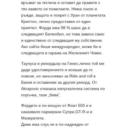
връзват за теглича и оставят да правите с
тях каквото си пожелаете. Няма гнило и
ръжди, защото е покрит с Уран от планетата
Криптон, лично предоставен от един
приятел. Форда има 98 % шанс да е
следващият Батмобил, но това зависи само
и единствено от следващия му собственик.
Ако сайта беше международен, може би и
следващата в гаража на Железният Човек.
Таунуса е рекордьор на Гинес,лично той ми
даде удостоверението и искаше да го
повозя, но закъснявах за Ride and roll в
Банкя и оставихме за другия рекорд. От
Akrapovic отказаха изпускателна система по
поръчка, тази „бива“.
Фордето е по-мощно от Фиат 500 и е
наказвало паркирани Супри,GT-R-и и
Мазератита..
Даже има слух,че е по-надежден от