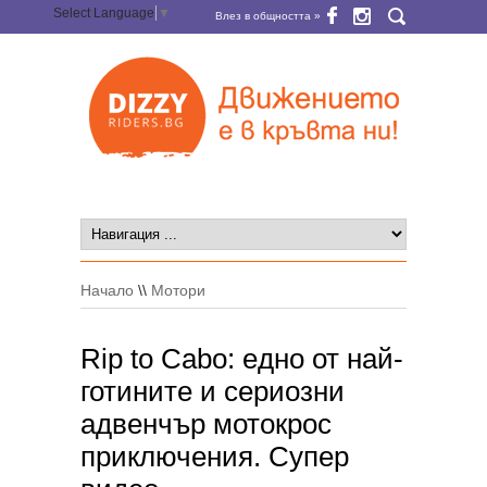
Select Language
▼
Влез в общността »
Начало
\\
Мотори
Rip to Cabo: eдно от най-
готините и сериозни
адвенчър мотокрос
приключения. Супер