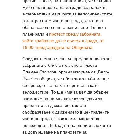
против. Последните напомниха, че Община
Русе е планирала да изгради велоалеи и
алтернативни маршрути за велосипедистите
в централните части на града, като това
обаче все още е не е изпълнено. Те бяха
планирали и
протест срещу забраната,
който трябваше да се състои в сряда, от
18:00, пред сградата на Общината.
След като стана ясно, че предложението за
забраната е било оттеглено от кмета
Пламен Стоилов, организаторите от „Вело-
Русе“ съобщиха, че обявеното събитие ще
се проведе, но не като протест, а като
велошествие. То ще има за цел да обърне
внимание на по-младите колоездачи за
правилата за движение, както и
съобразяване с движението в централните
части на града, в които има множество
пешеходци. Ще бъдат обсъдени и варианти
за довършване на плановете за