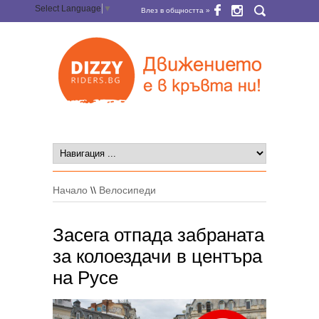
Select Language
▼
Влез в общността »
Начало
\\
Велосипеди
Засега отпада забраната
за колоездачи в центъра
на Русе