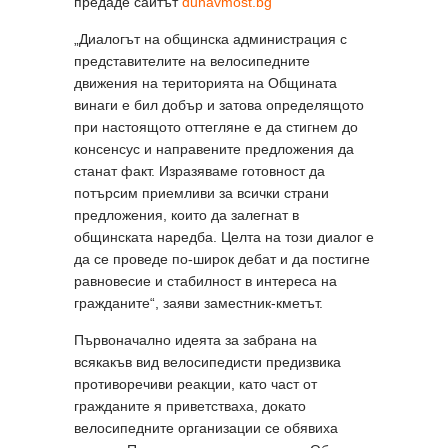
предаде сайтът
dunavmost.bg
„Диалогът на общинска администрация с
представителите на велосипедните
движения на територията на Общината
винаги е бил добър и затова определящото
при настоящото оттегляне е да стигнем до
консенсус и направените предложения да
станат факт. Изразяваме готовност да
потърсим приемливи за всички страни
предложения, които да залегнат в
общинската наредба. Целта на този диалог е
да се проведе по-широк дебат и да постигне
равновесие и стабилност в интереса на
гражданите“, заяви заместник-кметът.
Първоначално идеята за забрана на
всякакъв вид велосипедисти предизвика
противоречиви реакции, като част от
гражданите я приветстваха, докато
велосипедните организации се обявиха