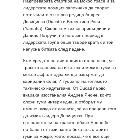
Надпреварата стартира на мокро трасе и за
лидерската позиция започнаха да спорят
потеглилите от първа редица Андреа
Довициозо (Ducati) и Валентино Роси
(Yamaha). Скоро към тях се присъедини и
Данило Петручи, но неговият период в
лидерската група беше твърде кратък и той
напусна битката след падане.
Към средата на дистанцията стана ясно, че
трасето започва да изсъхва и меките гуми за
мокър асфалт едва ли ще издържат до
карирания флаг. И тук започна голямото
тактическо надлъгване. От Ducati първо
вкараха изостаналия Андреа Яноне, който
сложи гуми интермедиа, а отборът му
имаше нужда от данните, за да прецени кога
да извика лидера Довициозо. При
връщането си на трасето обаче Яноне бе
по-бавен от тези, които бяха със старите
гуми за мокро, което показа, че е все още