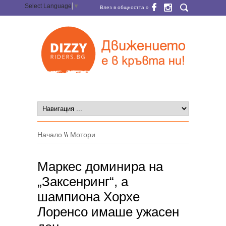
Select Language
▼
Влез в общността »
Начало
\\
Мотори
Маркес доминира на
„Заксенринг“, а
шампиона Хорхе
Лоренсо имаше ужасен