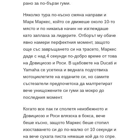
рано за по-бързи гуми.
Няколко тура по-късно смяна направи и
Марк Маркес, който се движеше около 10-то
място и по никакъв начин не изглеждаше
като заплаха за лидерите. Отборът му обаче
явно намери перфектния момент, защото
още със завръщането си на трасето, Маркес
даде с над 4 секунди по-добро време от това
на Довициозо и Роси. В щабовете на Ducati и
Yamaha се усетиха и веднага подготвиха
мотоциклетите на ездачите си, но самите
състезатели предпочетоха да малтретират
вече унищожените си гуми за мокро до
последния момент.
Когато все пак ги сполетя неизбежното и
Довициозо и Роси влязоха в бокса, вече
беше късно, защото Маркес беше стопил
изоставането си до по-малко от 10 секунди и
на вече сухата писта нямаше кой да го спре.