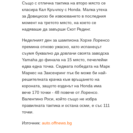
Също с отлична тактика на второ място се
класира Кал Кръчлоу с Honda. Малка утеха
за Довициозо бе извоюването в последния
момент на третото място, на което се
надяваше да завърши Скот Рединг.
Неделният ден за шампиона Хорхе Лоренсо
премина отново ужасно, като испанецът
съумя буквално да довлачи своята заводска
Yamaha до финала на 15 място, печелейки
едва една точка. Седмата победата на Марк
Маркес на Заксенринг пък бе може би най-
решителната крачка към връщането на
короната, защото ездачът на Honda има
вече 170 точки - 48 повече от Лоренсо.
Валентино Роси, който също не избра
правилната тактика и остана осми, е със 111
точки.
Източник:
auto.offnews.bg