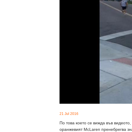
21 Jul 2016
По това което се вижда във видеото, 
оранжевият McLaren пренебрегва зна