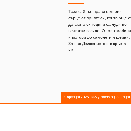
Този сайт се прави с много
сърце от приятели, които още о
детските си години са луди по
всякакви возила. От автомобили
и мотори до самолети и шейни.
За нас Движението е в кръвта
ни.
Copyright 2026. DizzyRiders.bg. All Righ