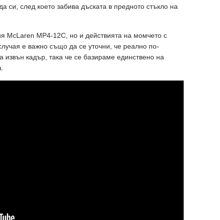
а си, след което забива дъската в предното стъкло на
я McLaren MP4-12C, но и действията на момчето с
случая е важно също да се уточни, че реално по-
а извън кадър, така че се базираме единствено на
а.