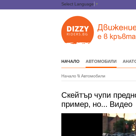
Select Language
▼
НАЧАЛО
АВТОМОБИЛИ
АНАТ
Начало
\\
Автомобили
Скейтър чупи предно
пример, но... Видео