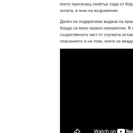
което пресичащ скейтър пада от борд
колата, в знак на възражение.
Далеч не подкрепяме водача на ярки
борда са меко казано некоректни. В 
съществената част от случката остав
описанието и на това, което се вижд