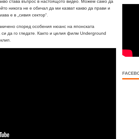
акво става въпрос в настоящото видео. Можем само да
ойто никога не е обичал да ми казват какво да прави и
мава е в „сивия сектор“.
 накичено според особения нюанс на японската
 си да го гледате. Както и целия филм Underground
 клип.
FACEB