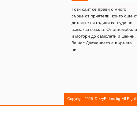
Този сайт се прави с много
сърце от приятели, които още о
детските си години са луди по
всякакви возила. От автомобили
и мотори до самолети и шейни.
За нас Движението е в кръвта
ни.
Copyright 2026. DizzyRiders.bg. All Righ