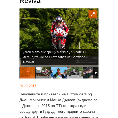
Revival
Джон Макгиенс срещу Майкъл Дънлоп: TT
легендите ще се състезават на Godwood
Revival
29 Jul 2016
Нечовеците и приятели на DizzyRiders.bg
Джон Макгинес и Майкл Дънлоп (видяхме се
с Джон през 2015 на ТТ) ще карат един
срещу друг в Гудууд - легендарните карачи
от Tourist Trophy ще излязат един срещу друг