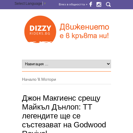
Select Language
▼
Влез в общността »
Начало
\\
Мотори
Джон Макгиенс срещу
Майкъл Дънлоп: TT
легендите ще се
състезават на Godwood