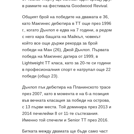
в рамките на фестивала Goodwood Revival.
Общият брой на победите на двамата е 36,
като Макгинес дебютира в TT още през 1996
г., когато Дънлоп е едва на 7 години, а редом
с него кара бащата на Майкъл, човекът
който все още държи рекорда за брой
победи на Ман (26), Джой Дънлоп. Първата
победа на Макгинес датира от 1999, в
Lightweight TT класа, като за 20-те си години
в професионалния спорт е натрупал още 22
победи (общо 23).
Дънлоп пък дебютира на Планинското трасе
през 2007, като в момента е на 6-а позиция
във вечната класация за победи на острова,
с 13 първи места. Той доминира през 2013 и
2014 печелейки 8 от 11-те състезания.
Именно той спечели и Senior TT през 2016.
Битката между двамата ще бъде само част