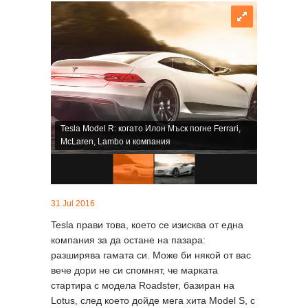
Tesla Model R: когато Илон Мъск погне Ferrari,
McLaren, Lambo и компания
31 Jul 2016
Tesla прави това, което се изисква от една
компания за да остане на пазара:
разширява гамата си. Може би някой от вас
вече дори не си спомнят, че марката
стартира с модела Roadster, базиран на
Lotus, след което дойде мега хита Model S, с