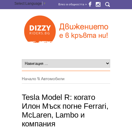
Select Language
▼
Влез в общността »
Начало
\\
Автомобили
Tesla Model R: когато
Илон Мъск погне Ferrari,
McLaren, Lambo и
компания