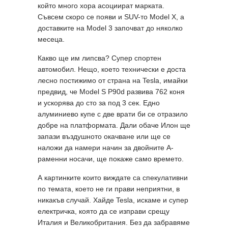
който много хора асоциират марката.
Съвсем скоро се появи и SUV-то Model X, a
доставките на Model 3 започват до няколко
месеца.
Какво ще им липсва? Супер спортен
автомобил. Нещо, което технически е доста
лесно постижимо от страна на Tesla, имайки
предвид, че Model S P90d развива 762 коня
и ускорява до сто за под 3 сек. Едно
алуминиево купе с две врати би се отразило
добре на платформата. Дали обаче Илон ще
запази въздушното окачване или ще се
наложи да намери начин за двойните А-
раменни носачи, ще покаже само времето.
А картинките които виждате са спекулативни
по темата, което не ги прави неприятни, в
никакъв случай. Хайде Tesla, искаме и супер
електричка, която да се изправи срещу
Италия и Великобритания. Без да забравяме