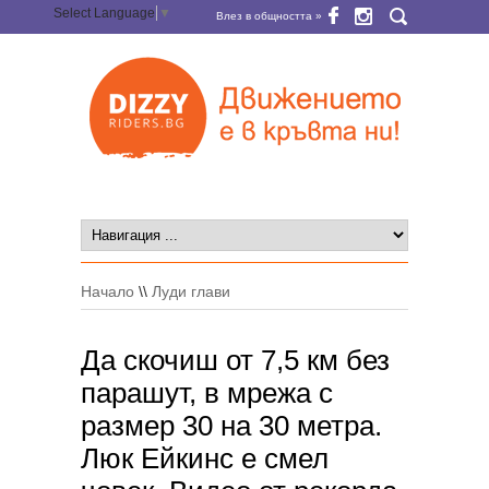
Select Language
▼
Влез в общността »
Начало
\\
Луди глави
Да скочиш от 7,5 км без
парашут, в мрежа с
размер 30 на 30 метра.
Люк Ейкинс е смел