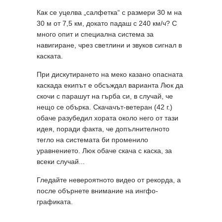
Как се уцелва „салфетка“ с размери 30 м на
30 м от 7,5 км, докато падаш с 240 км/ч? С
много опит и специална система за
навигиране, чрез светлини и звуков сигнал в
каската.
При дискутирането на меко казано опасната
каскада екипът е обсъждал варианта Люк да
скочи с парашут на гърба си, в случай, че
нещо се обърка. Скачачът-ветеран (42 г.)
обаче разубедил хората около него от тази
идея, поради факта, че допълнителното
тегло на системата би променило
уравнението. Люк обаче скача с каска, за
всеки случай...
Гледайте невероятното видео от рекорда, а
после обърнете внимание на ингфо-
графиката.