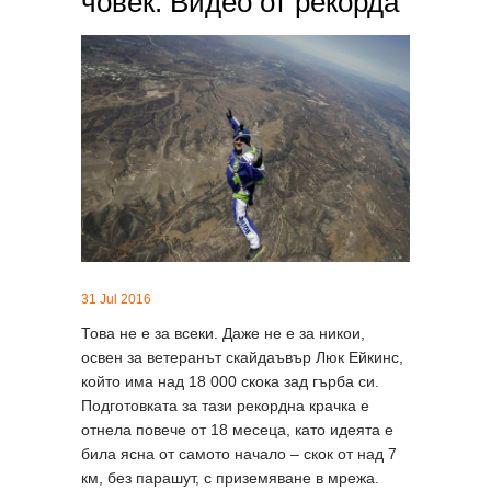
човек. Видео от рекорда
31 Jul 2016
Това не е за всеки. Даже не е за никои,
освен за ветеранът скайдаъвър Люк Ейкинс,
който има над 18 000 скока зад гърба си.
Подготовката за тази рекордна крачка е
отнела повече от 18 месеца, като идеята е
била ясна от самото начало – скок от над 7
км, без парашут, с приземяване в мрежа.