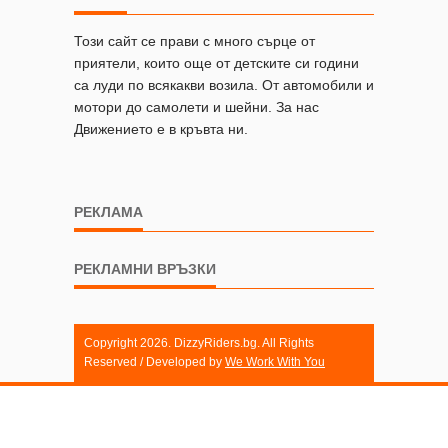
Този сайт се прави с много сърце от
приятели, които още от детските си години
са луди по всякакви возила. От автомобили и
мотори до самолети и шейни. За нас
Движението е в кръвта ни.
РЕКЛАМА
РЕКЛАМНИ ВРЪЗКИ
Copyright 2026. DizzyRiders.bg. All Rights
Reserved / Developed by
We Work With You