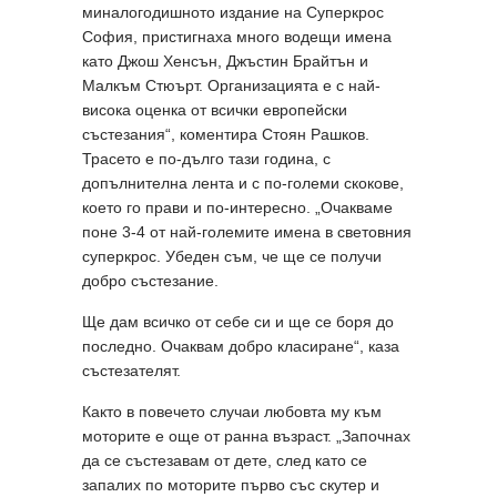
миналогодишното издание на Суперкрос
София, пристигнаха много водещи имена
като Джош Хенсън, Джъстин Брайтън и
Малкъм Стюърт. Организацията е с най-
висока оценка от всички европейски
състезания“, коментира Стоян Рашков.
Трасето е по-дълго тази година, с
допълнителна лента и с по-големи скокове,
което го прави и по-интересно. „Очакваме
поне 3-4 от най-големите имена в световния
суперкрос. Убеден съм, че ще се получи
добро състезание.
Ще дам всичко от себе си и ще се боря до
последно. Очаквам добро класиране“, каза
състезателят.
Както в повечето случаи любовта му към
моторите е още от ранна възраст. „Започнах
да се състезавам от дете, след като се
запалих по моторите първо със скутер и