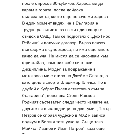
после с кросов 80-кубиков. Хареса ми да
карам в гората, после дойдоха
състезанията, което още повече ми хареса.
В един момент видях, че в България е
трудно развитието за всеки един спорт и
отидох в САЩ. Там се подготвях с „Джо Гибс
Рейсинг“ и получих договор. Бързо влязох
във форма в суперкроса, но има още много
какво да уча. Не мисля да се насочвам към
фристайла, намерих себе си в тази
дисциплина. Модел за подражание в
мотокроса ми е стила на Джеймс Стюърт, а
като цяло в спорта Владимир Кличко. Но в
двубой с Кубрат Пулев естествено съм за
българина“, пояснява Стоян Рашков.
Родният състезател следи често изявите на
другите си сънародници на две гуми. „Петър
Петров се справя чудесно в MX2 и записа
подиум в Белгия този уикенд. Също така
Майкъл Иванов и Иван Петров“, каза още