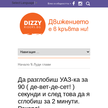
Select Language
▼
Влез в общността »
Начало
\\
Луди глави
Да разглобиш УАЗ-ка за
90 ( де-вет-де-сет! )
секунди и след това да я
сглобиш за 2 минути.