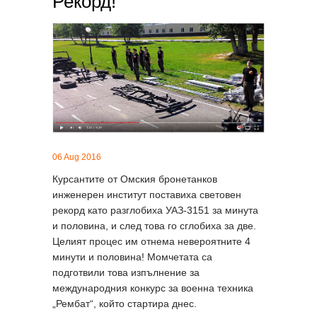
Рекорд!
06 Aug 2016
Курсантите от Омския бронетанков
инженерен институт поставиха световен
рекорд като разглобиха УАЗ-3151 за минута
и половина, и след това го сглобиха за две.
Целият процес им отнема невероятните 4
минути и половина! Момчетата са
подготвили това изпълнение за
международния конкурс за военна техника
„Рембат“, който стартира днес.