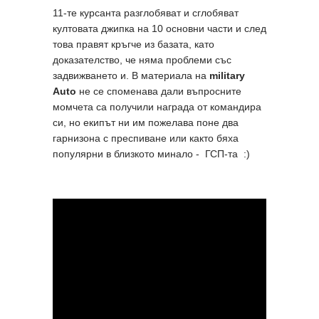
11-те курсанта разглобяват и сглобяват
култовата джипка на 10 основни части и след
това правят кръгче из базата, като
доказателство, че няма проблеми със
задвижването и. В материала на
military
Auto
не се споменава дали въпросните
момчета са получили награда от командира
си, но екипът ни им пожелава поне два
гарнизона с преспиване или както бяха
популярни в близкото минало - ГСП-та :)