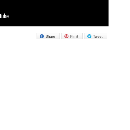
Share
Pin it
Tweet