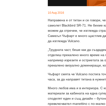
10 Aug 2016
Направена е от титан и се говори, ч
самолет Blackbird SR-71. Не бихме к
можем да отречем, че изглежда стра
Самюъл Чъфарт е много щастлив да с
да изглежда Vulcano.
„Трудната част, беше как да създаде
отделиш прекалено много време на 
например изрезите и остриетата за 
прекалено визуално доминиращи, кое
Чъфарт смята че Vulcano постига точ
часа, за да направят титана в нужни
Много любов има и в интериора. С ко
материали за кабината на една суперк
споделят един и същ дизайн – бутони
превключвател manettino с по-малко