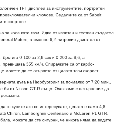
ологичен TFT дисплей за инструментите, портретен
р превключвателни ключове. Седалките са от Sabelt,
ите спортове.
а за кола като тази. Идва от изпитан и тестван създател
eneral Motors, а именно 6,2-литровия двигател от
Достига 0-100 за 2,8 сек и 0-200 за 8,6, а
, превишава 355 км/ч. Спирачките са от карбо-
ще можете да се отървете от цялата тази скорост.
верната дъга на Нюрбургринг за по-малко от 7:20 мин.,
же би от Nissan GT-R също. Очакваме с нетърпение да
 доказано.
да го купите ако се интересувате, цената е само 4,8
atti Chiron, Lamborghini Centenario и McLaren P1 GTR.
обила, можете да сте сигурни, че никога няма да видите