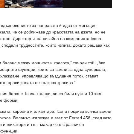
е вдъхновението за направата ѝ идва от могъщия
азали, че се доближава до красотатта на джета, но не
хотно. Директорът на дизайна на компанията Icona
подели трудностите, които изпита, докато решава как
м баланс между мощност и красота,“ твърди той. „Ако
мощните функции, които са важни за една суперкола,
охлаждане, управляващо въздушния поток, стават
то прави колата не толкова красива.“
ния баланс. Icona твърди, че са били нужни 10 хил.
те форми.
жата, карбона и алкантара, Icona покрива всички важни
ола. Воланът, изглежда е взет от Ferrari 458, след като
 индикатори и т.н – макар че е с различен
 функции.