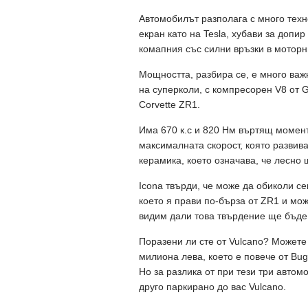
Автомобилът разполага с много техн
екран като на Tesla, хубави за допи
комапния със силни връзки в моторн
Мощността, разбира се, е много важн
на суперколи, с компресорен V8 от G
Corvette ZR1.
Има 670 к.с и 820 Нм въртящ момент. 
максималната скорост, която развива
керамика, което означава, че лесно 
Icona твърди, че може да обиколи се
което я прави по-бърза от ZR1 и мо
видим дали това твърдение ще бъде
Поразени ли сте от Vulcano? Можете 
милиона лева, което е повече от Bug
Но за разлика от при тези три автом
друго паркирано до вас Vulcano.