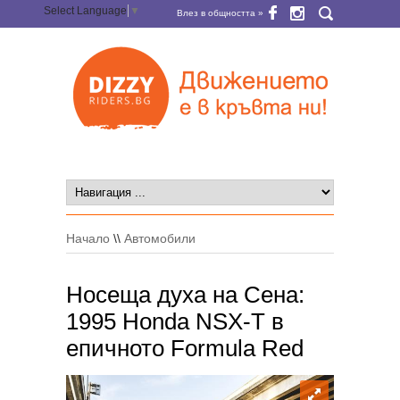
Select Language
▼
Влез в общността »
Начало
\\
Автомобили
Носеща духа на Сена:
1995 Honda NSX-T в
епичното Formula Red