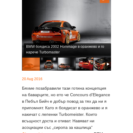
BMW боядиса 2002 Hommage в оранжево и го
нарече Turbomaster
20 Aug 2016
Бяхме позабравили тази готина концепция
на баварците, но ето че Concours d’Elegance
в Пебъл Бийч е добър повод за тях да ни я
припомнят. Като я боядисат в оранжево и я
накичат с лепенки Turbomeister. Които
всъщност доста и отиват. Навяват ни
асоциации със „сиропа за кашлица“