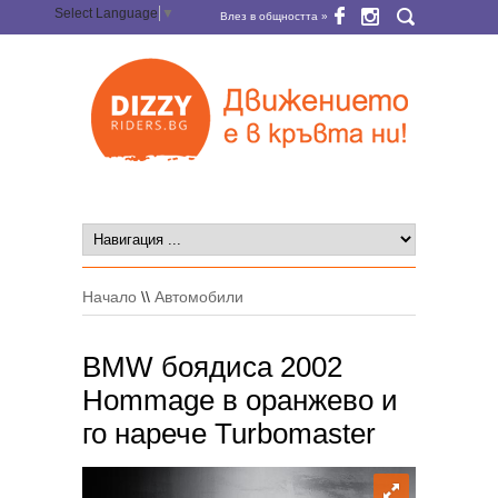
Select Language
▼
Влез в общността »
Начало
\\
Автомобили
BMW боядиса 2002
Hommage в оранжево и
го нарече Turbomaster