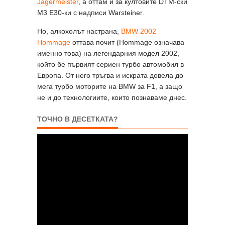
Jägermeister
, а оттам и за култовите DTM-ски
M3 E30-ки с надписи Warsteiner.
Но, алкохолът настрана,
BMW 2002
Hommage
оттава почит (Hommage означава
именно това) на легендарния модел 2002,
който бе първият сериен турбо автомобил в
Европа. От него тръгва и искрата довела до
мега турбо моторите на BMW за F1, a защо
не и до технологиите, които познаваме днес.
ТОЧНО В ДЕСЕТКАТА?