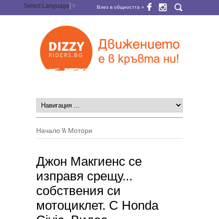
Select Language
▼
Влез в общността »
Начало
\\
Мотори
Джон Макгиенс се
изправя срещу...
собствения си
мотоциклет. С Honda