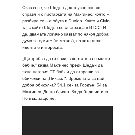
Оказва се, че Шедън доста успешно се
справя и с пистарката на Макгинес, която –
разбира се – е обута в Dunlop. Както и Civic-
ът, с който Шедън се състезава в BTCC. И
да, двамата логично казват по някоя добра
дума за гумите (няма как), но като цяло
идеята е интересна.
„Ще трябва да го пази, защото това е моето
бебче,“ казва Макгинес преди Шедън да
яхне неговия TT байк и да отпраши за
обиколки на „Никшил“. Времената за най-
добра обиколка? 54,1 сек за Гордън; 54 за
Макгинес. Доста близко. За да бъде истина.
Но пък, защо не.