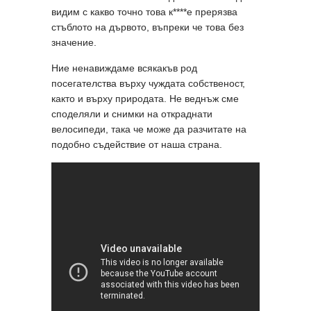
видим с какво точно това к****е прерязва
стъблото на дървото, въпреки че това без
значение.
Ние ненавиждаме всякакъв род
посегателства върху чуждата собственост,
както и върху природата. Не веднъж сме
споделяли и снимки на откраднати
велосипеди, така че може да разчитате на
подобно съдействие от наша страна.