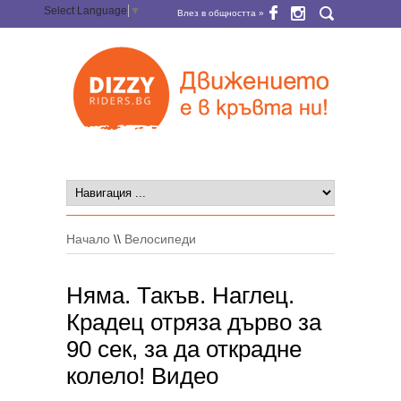
Select Language
▼
Влез в общността »
Начало
\\
Велосипеди
Няма. Такъв. Наглец.
Крадец отряза дърво за
90 сек, за да открадне
колело! Видео