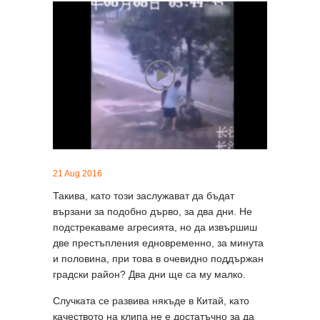
21 Aug 2016
Такива, като този заслужават да бъдат
вързани за подобно дърво, за два дни. Не
подстрекаваме агресията, но да извършиш
две престъпления едновременно, за минута
и половина, при това в очевидно поддържан
градски район? Два дни ще са му малко.
Случката се развива някъде в Китай, като
качеството на клипа не е достатъчно за да