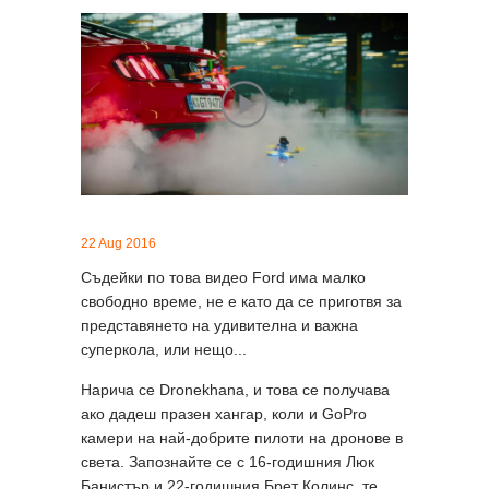
22 Aug 2016
Съдейки по това видео Ford има малко
свободно време, не е като да се приготвя за
представянето на удивителна и важна
суперкола, или нещо...
Нарича се Dronekhana, и това се получава
ако дадеш празен хангар, коли и GoPro
камери на най-добрите пилоти на дронове в
света. Запознайте се с 16-годишния Люк
Банистър и 22-годишния Брет Колинс, те