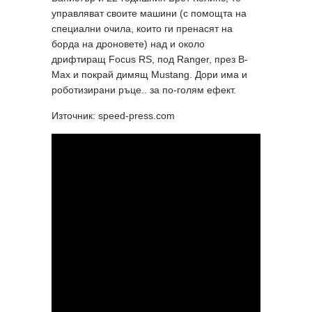
управляват своите машини (с помощта на
специални очила, които ги пренасят на
борда на дроновете) над и около
дрифтиращ Focus RS, под Ranger, през B-
Max и покрай димящ Mustang. Дори има и
роботизирани ръце.. за по-голям ефект.
Източник: speed-press.com