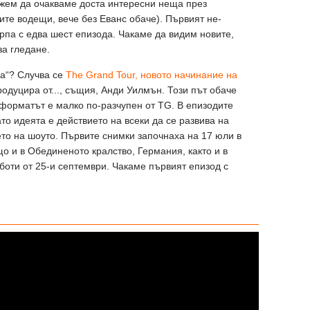
ожем да очакваме доста интересни неща през
ите водещи, вече без Еванс обаче). Първият не-
па с едва шест епизода. Чакаме да видим новите,
а гледане.
ца“? Случва се
The Grand Tour, новото начинание на
продуцира от..., същия, Анди Уилмън. Този път обаче
форматът е малко по-разчупен от TG. В епизодите
ато идеята е действието на всеки да се развива на
ето на шоуто. Първите снимки започнаха на 17 юли в
о и в Обединеното кралство, Германия, както и в
оти от 25-и септември. Чакаме първият епизод с