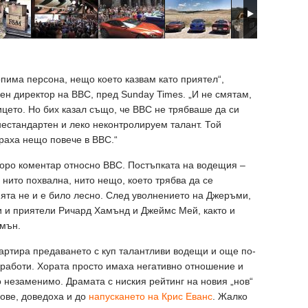
пима персона, нещо което казвам като приятел“,
н директор на BBC, пред Sunday Times. „И не смятам,
ицето. Но бих казал също, че BBC не трябваше да си
нестандартен и леко неконтролируем талант. Той
раха нещо повече в BBC.“
коро коментар относно BBC. Постъпката на водещия –
 нито похвална, нито нещо, което трябва да се
ията не и е било лесно. След уволнението на Джеръми,
и и приятели Ричард Хамънд и Джеймс Мей, както и
лмън.
артира предаването с куп талантливи водещи и още по-
 сработи. Хората просто имаха негативно отношение и
то незаменимо. Драмата с ниския рейтинг на новия „нов“
рове, доведоха и до
напускането на Крис Еванс
. Жалко