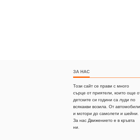
ЗА НАС
Този сайт се прави с много
сърце от приятели, които още о
детските си години са луди по
всякакви возила. От автомобили
и мотори до самолети и шейни.
За нас Движението е в кръвта
ни.