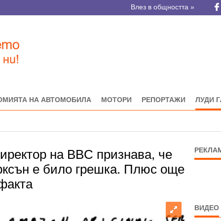
Влез в общността »
ОМИЯТА НА АВТОМОБИЛА
МОТОРИ
РЕПОРТАЖИ
ЛУДИ 
РЕКЛА
иректор на BBC признава, че
рксън е било грешка. Плюс още
факта
ВИДЕО