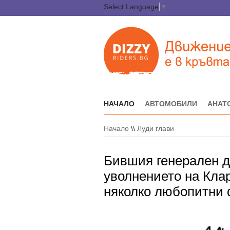
Select Language
▼
НАЧАЛО
АВТОМОБИЛИ
АНАТ
Начало
\\
Луди глави
Бившия генерален д
уволнението на Кла
няколко любопитни 