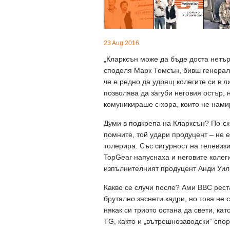
23 Aug 2016
„Кларксън може да бъде доста нетър
споделя Марк Томсън, бивш генерале
че е редно да удрящ колегите си в л
позволява да загуби неговия остър, 
комуникираше с хора, които не нами
Думи в подкрепа на Кларксън? По-с
помните, той удари продуцент – не е
толерира. Със сигурност на телевиз
TopGear напуснаха и неговите колег
изпълнителният продуцент Анди Уи
Какво се случи после? Ами BBC рест
брутално заснети кадри, но това не
някак си триото остана да свети, ка
TG, както и „вътрешнозаводски“ спо