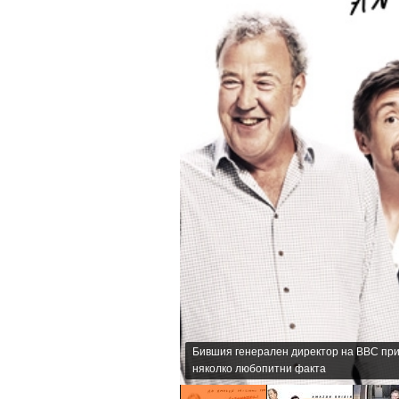
Бившия генерален директор на BBC при
няколко любопитни факта