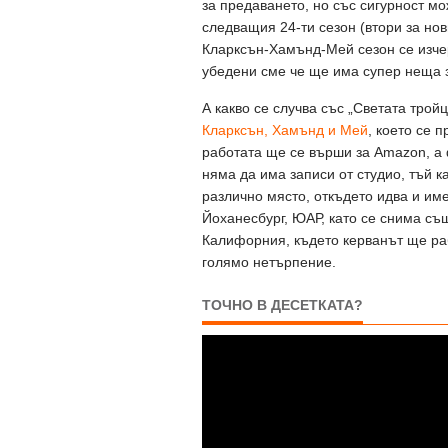
за предаването, но със сигурност м
следващия 24-ти сезон (втори за нов
Кларксън-Хамънд-Мей сезон се изчер
убедени сме че ще има супер неща з
А какво се случва със „Светата трой
Кларксън, Хамънд и Мей
, което се 
работата ще се върши за Amazon, а 
няма да има записи от студио, тъй к
различно място, откъдето идва и им
Йоханесбург, ЮАР, като се снима същ
Калифорния, където керванът ще раб
голямо нетърпение.
ТОЧНО В ДЕСЕТКАТА?