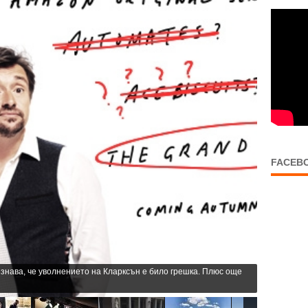
FACEB
знава, че уволнението на Кларксън е било грешка. Плюс още