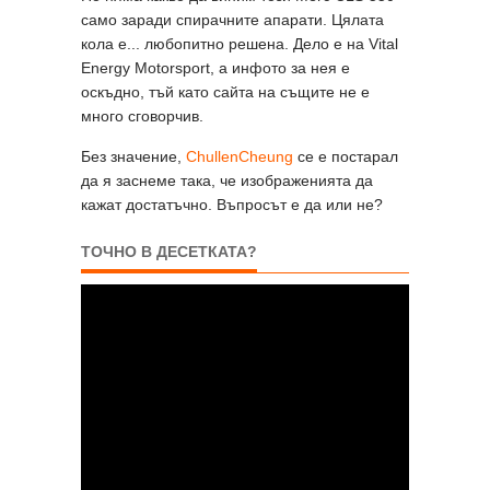
само заради спирачните апарати. Цялата
кола е... любопитно решена. Дело е на Vital
Energy Motorsport, а инфото за нея е
оскъдно, тъй като сайта на същите не е
много сговорчив.
Без значение,
ChullenCheung
се е постарал
да я заснеме така, че изображенията да
кажат достатъчно. Въпросът е да или не?
ТОЧНО В ДЕСЕТКАТА?