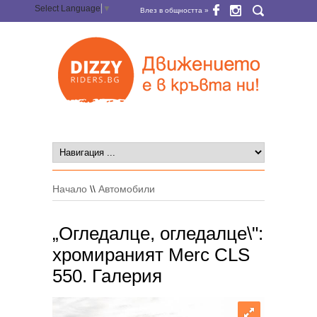
Select Language
▼
Влез в общността »
Начало
\\
Автомобили
„Огледалце, огледалце\":
хромираният Merc CLS
550. Галерия