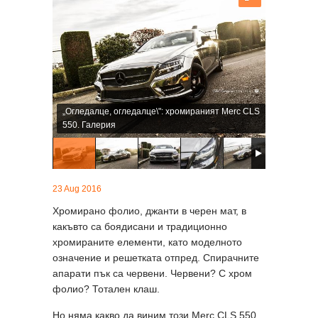
„Огледалце, огледалце\": хромираният Merc CLS
550. Галерия
23 Aug 2016
Хромирано фолио, джанти в черен мат, в
какъвто са боядисани и традиционно
хромираните елементи, като моделното
означение и решетката отпред. Спирачните
апарати пък са червени. Червени? С хром
фолио? Тотален клаш.
Но няма какво да виним този Merc CLS 550