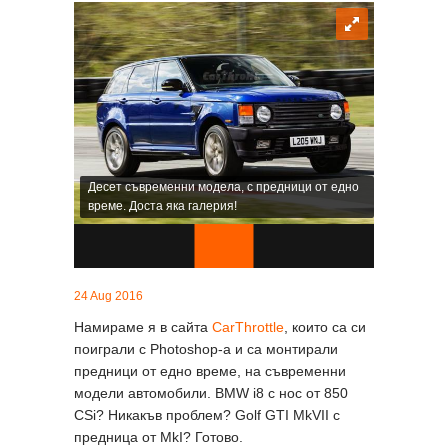
Десет съвременни модела, с предници от едно
време. Доста яка галерия!
24 Aug 2016
Намираме я в сайта
CarThrottle
, които са си
поиграли с Photoshop-а и са монтирали
предници от едно време, на съвременни
модели автомобили. BMW i8 с нос от 850
CSi? Никакъв проблем? Golf GTI MkVII с
предница от MkI? Готово.