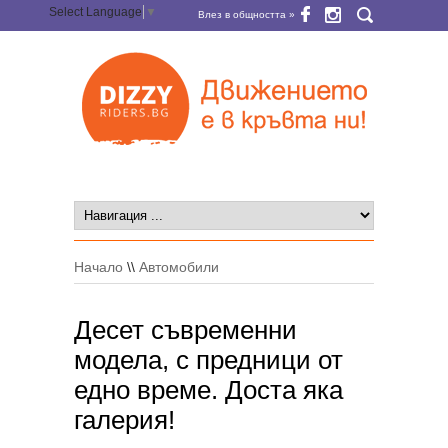
Select Language
▼
Влез в общността »
Начало
\\
Автомобили
Десет съвременни
модела, с предници от
едно време. Доста яка
галерия!