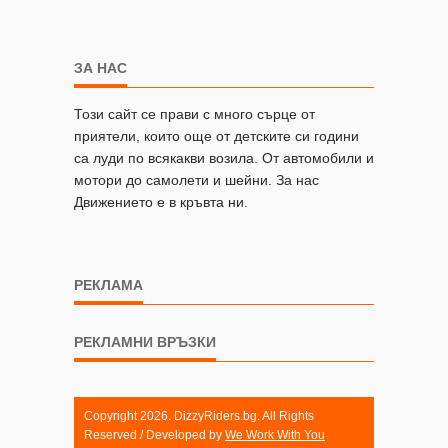
ЗА НАС
Този сайт се прави с много сърце от
приятели, които още от детските си години
са луди по всякакви возила. От автомобили и
мотори до самолети и шейни. За нас
Движението е в кръвта ни.
РЕКЛАМА
РЕКЛАМНИ ВРЪЗКИ
Copyright 2026. DizzyRiders.bg. All Rights
Reserved / Developed by
We Work With You