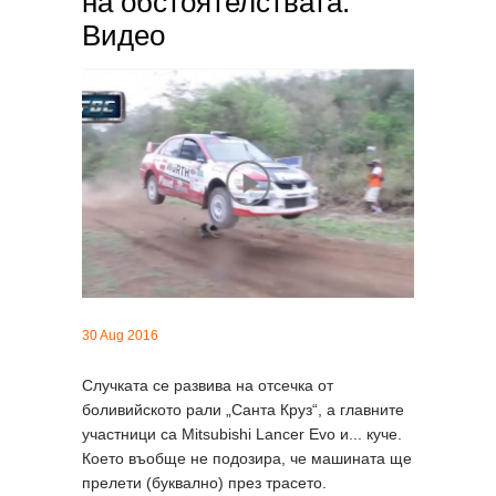
на обстоятелствата.
Видео
30 Aug 2016
Случката се развива на отсечка от
боливийското рали „Санта Круз“, а главните
участници са Mitsubishi Lancer Evo и... куче.
Което въобще не подозира, че машината ще
прелети (буквално) през трасето.