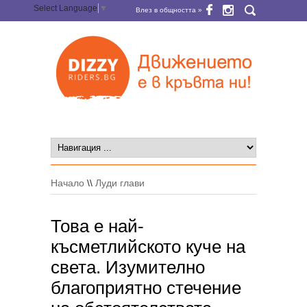
Select Language
▼
Влез в общността »
Начало
\\
Луди глави
Това е най-
късметлийското куче на
света. Изумително
благоприятно стечение