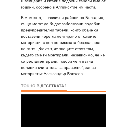
Швейцария и Италия подобни табели има от
години, особено в Алпийсктие им части.
В момента, в различни райони на България,
също могат да бъдат забелязани подобни
предупредителни табели, които обаче са
поставени нерегламентирано от самите
мотористи, с цел по-високата безопасност
на пътя. „Фактът, че знаците стоят там,
където сме ги монтирали, независимо, че не
са регламентирани, говори че и пътна
полиция счита това за правилно“, заяви
мотористът Александър Бакалов.
ТОЧНО В ДЕСЕТКАТА?