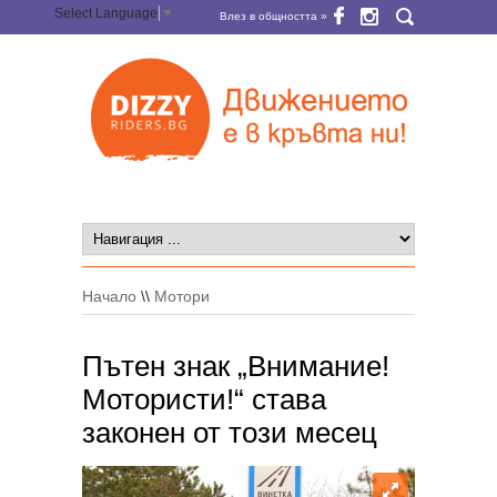
Select Language
▼
Влез в общността »
Начало
\\
Мотори
Пътен знак „Внимание!
Mотористи!“ става
законен от този месец