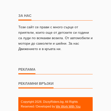
ЗА НАС
Този сайт се прави с много сърце от
приятели, които още от детските си години
са луди по всякакви возила. От автомобили и
мотори до самолети и шейни. За нас
Движението е в кръвта ни.
РЕКЛАМА
РЕКЛАМНИ ВРЪЗКИ
Copyright 2026. DizzyRiders.bg. All Rights
Reserved / Developed by
We Work With You