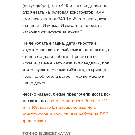
(дотук добре), като 440 от тях се дължат на
блокчетата на култовия конструктор. Хмм,
ами разликата от 340 Тръбното шаси, куха
същност. „Измама! Извикал таралежът и
изскочил от четката за дъски.“
Не че колата е гадна, детайлността е
изумителна, вижте емблемите, надписите, а
стоповете дори работят. Просто ни се
искаше да не е като онзи тип сандвичи, при
които шунката е само тийзната, стърчаща
извън хлебчето, а вътре – малко масло и
нищо друго.
Честно казано, бихме предпочели доста по-
малкото, но
доста по-истинско Porsche 911
GT3 RS, което Е направено изцяло от
конструктора и дори си има работеща DSG
трансмисия.
ТОЧНО В ДЕСЕТКАТА?