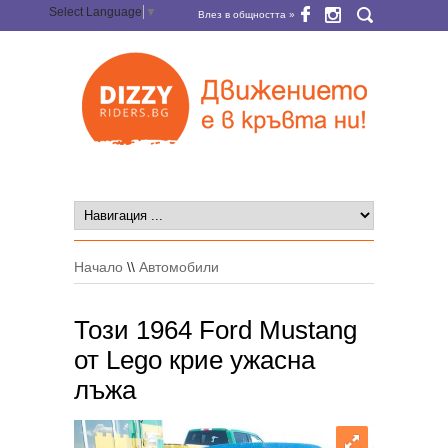
Select Language
▼
Влез в общността »
Начало
\\
Автомобили
Този 1964 Ford Mustang
от Legо крие ужасна
лъжа