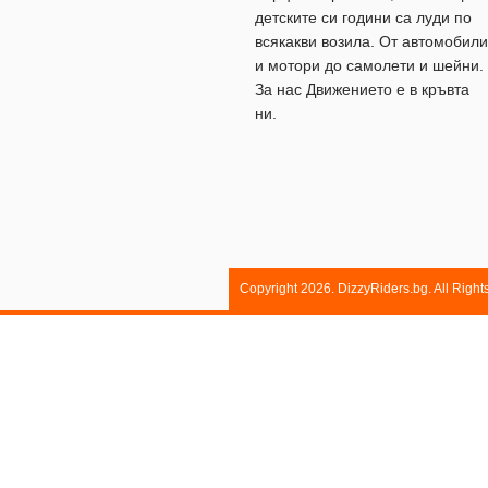
детските си години са луди по
всякакви возила. От автомобили
и мотори до самолети и шейни.
За нас Движението е в кръвта
ни.
Copyright 2026. DizzyRiders.bg. All Righ