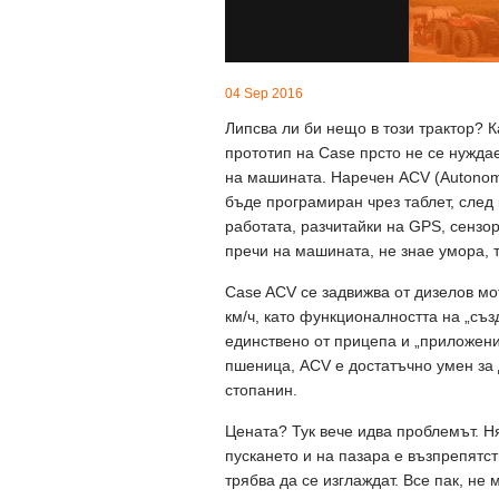
04 Sep 2016
Липсва ли би нещо в този трактор? К
прототип на Case прсто не се нуждае
на машината. Наречен ACV (Autonomo
бъде програмиран чрез таблет, след
работата, разчитайки на GPS, сензо
пречи на машината, не знае умора, 
Case ACV се задвижва от дизелов мот
км/ч, като функционалността на „съз
единствено от прицепа и „приложени
пшеница, ACV е достатъчно умен за д
стопанин.
Цената? Тук вече идва проблемът. Н
пускането и на пазара е възпрепятс
трябва да се изглаждат. Все пак, не