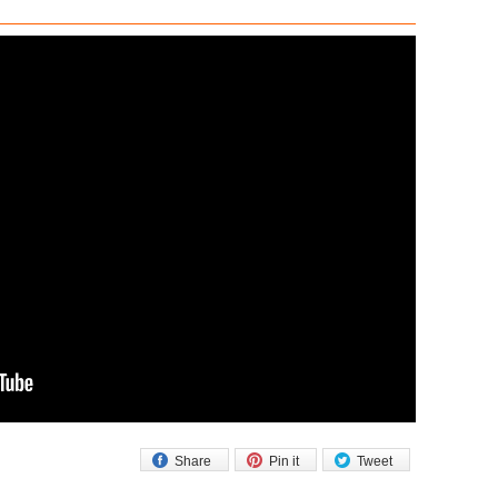
Share
Pin it
Tweet