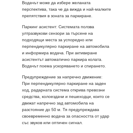
Водачът може да избере желаната
перспектива, така че да вижда и най-малките
препятствия в зоната за паркиране.
Паркинг асистент: Системата ползва
ултразвукови сензори за търсене на
подходящи места за успоредно или
перпендикулярно паркиране на автомобила
и информира водача. При активиране
асистентът автоматично паркира колата.
Водачът поема ускоряването и спирането.
Предупреждение за напречно движение:
При перпендикулярно паркиране на заден
ход, радарната система открива превозни
средства, колоездачи и пешеходци, които се
движат напречно зад автомобила на
разстояние до 50 м. Тя предупреждава
своевременно водача за опасността от удар
със звуков или оптичен сигнал.