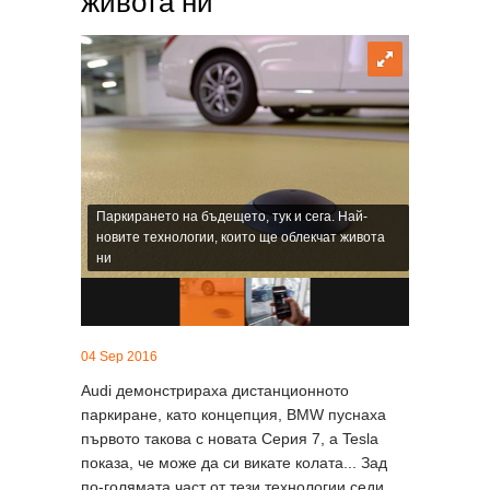
живота ни
Паркирането на бъдещето, тук и сега. Най-
новите технологии, които ще облекчат живота
ни
04 Sep 2016
Audi демонстрираха дистанционното
паркиране, като концепция, BMW пуснаха
първото такова с новата Серия 7, а Tesla
показа, че може да си викате колата... Зад
по-голямата част от тези технологии седи