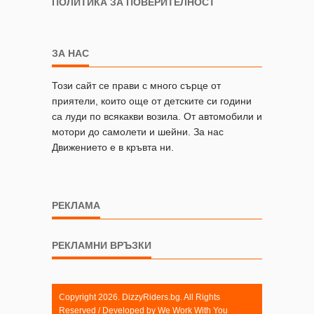
ПОЛИТИКА ЗА ПОВЕРИТЕЛНОСТ
ЗА НАС
Този сайт се прави с много сърце от
приятели, които още от детските си години
са луди по всякакви возила. От автомобили и
мотори до самолети и шейни. За нас
Движението е в кръвта ни.
РЕКЛАМА
РЕКЛАМНИ ВРЪЗКИ
Copyright 2026. DizzyRiders.bg. All Rights
Reserved / Developed by
We Work With You