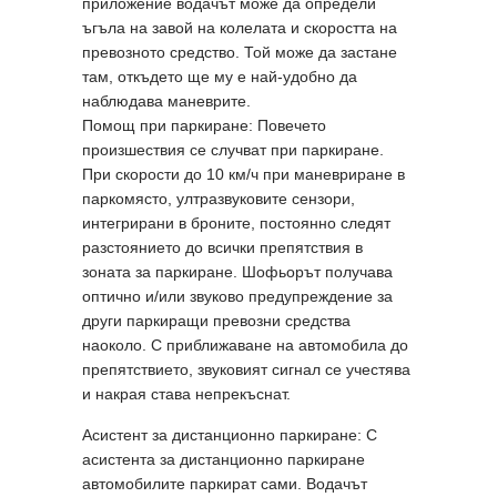
приложение водачът може да определи
ъгъла на завой на колелата и скоростта на
превозното средство. Той може да застане
там, откъдето ще му е най-удобно да
наблюдава маневрите.
Помощ при паркиране: Повечето
произшествия се случват при паркиране.
При скорости до 10 км/ч при маневриране в
паркомясто, ултразвуковите сензори,
интегрирани в броните, постоянно следят
разстоянието до всички препятствия в
зоната за паркиране. Шофьорът получава
оптично и/или звуково предупреждение за
други паркиращи превозни средства
наоколо. С приближаване на автомобила до
препятствието, звуковият сигнал се учестява
и накрая става непрекъснат.
Асистент за дистанционно паркиране: С
асистента за дистанционно паркиране
автомобилите паркират сами. Водачът