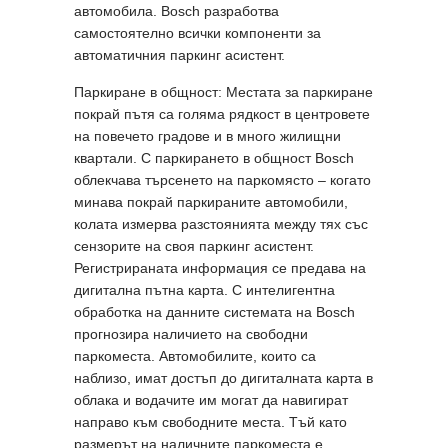
автомобила. Bosch разработва
самостоятелно всички компоненти за
автоматичния паркинг асистент.
Паркиране в общност: Местата за паркиране
покрай пътя са голяма рядкост в центровете
на повечето градове и в много жилищни
квартали. С паркирането в общност Bosch
облекчава търсенето на паркомясто – когато
минава покрай паркираните автомобили,
колата измерва разстоянията между тях със
сензорите на своя паркинг асистент.
Регистрираната информация се предава на
дигитална пътна карта. С интелигентна
обработка на данните системата на Bosch
прогнозира наличието на свободни
паркоместа. Автомобилите, които са
наблизо, имат достъп до дигиталната карта в
облака и водачите им могат да навигират
направо към свободните места. Тъй като
размерът на наличните паркоместа е