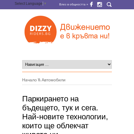
Select Language
▼
Влез в общността »
Начало
\\
Автомобили
Паркирането на
бъдещето, тук и сега.
Най-новите технологии,
които ще облекчат