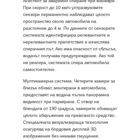
Асистент за аварийно спиране при маневри:
При скорост до 10 км/ч ултразвуковите
сензори перманентно наблюдават цялото
пространство около автомобила на
разстояние до 4 м. По данните от сензорите
системата идентифицира релевантните и
нерелевантните препятствия и изчислява
спирачния път. Ако има опасност от сблъсък,
водачът получава предупреждение. Ако той
не реагира, системата спира автомобила
самостоятелно.
Мултикамерна система: Четирите камери за
близък обхват, монтирани в автомобила,
предоставят на водача пълна панорамна
видимост при паркиране. С отвор на
блендата от 190 градуса, камерите обхващат
цялото обкръжение на превозното средство.
Специалната визуализираща технология
осигурява на бордовия дисплей 3D
изображения без никакви смущения.