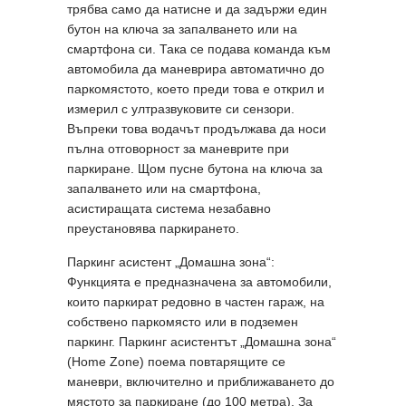
трябва само да натисне и да задържи един
бутон на ключа за запалването или на
смартфона си. Така се подава команда към
автомобила да маневрира автоматично до
паркомястото, което преди това е открил и
измерил с ултразвуковите си сензори.
Въпреки това водачът продължава да носи
пълна отговорност за маневрите при
паркиране. Щом пусне бутона на ключа за
запалването или на смартфона,
асистиращата система незабавно
преустановява паркирането.
Паркинг асистент „Домашна зона“:
Функцията е предназначена за автомобили,
които паркират редовно в частен гараж, на
собствено паркомясто или в подземен
паркинг. Паркинг асистентът „Домашна зона“
(Home Zone) поема повтарящите се
маневри, включително и приближаването до
мястото за паркиране (до 100 метра). За