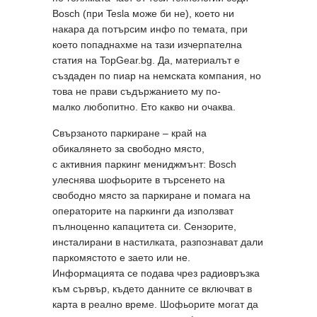
Bosch (при Tesla може би не), което ни
накара да потърсим инфо по темата, при
което попаднахме на тази изчерпателна
статия на TopGear.bg. Да, материалът е
създаден по пиар на немската компания, но
това не прави съдържанието му по-
малко любопитно. Ето какво ни очаква.
Свързаното паркиране – край на
обикалянето за свободно място,
с активния паркинг мениджмънт: Bosch
улеснява шофьорите в търсенето на
свободно място за паркиране и помага на
операторите на паркинги да използват
пълноценно капацитета си. Сензорите,
инсталирани в настилката, разпознават дали
паркомястото е заето или не.
Информацията се подава чрез радиовръзка
към сървър, където данните се включват в
карта в реално време. Шофьорите могат да