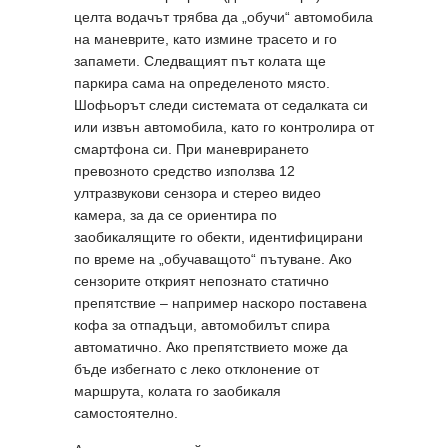
целта водачът трябва да „обучи“ автомобила
на маневрите, като измине трасето и го
запамети. Следващият път колата ще
паркира сама на определеното място.
Шофьорът следи системата от седалката си
или извън автомобила, като го контролира от
смартфона си. При маневрирането
превозното средство използва 12
ултразвукови сензора и стерео видео
камера, за да се ориентира по
заобикалящите го обекти, идентифицирани
по време на „обучаващото“ пътуване. Ако
сензорите открият непознато статично
препятствие – например наскоро поставена
кофа за отпадъци, автомобилът спира
автоматично. Ако препятствието може да
бъде избегнато с леко отклонение от
маршрута, колата го заобикаля
самостоятелно.