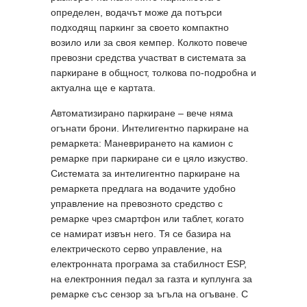
определен, водачът може да потърси
подходящ паркинг за своето компактно
возило или за своя кемпер. Колкото повече
превозни средства участват в системата за
паркиране в общност, толкова по-подробна и
актуална ще е картата.
Автоматизирано паркиране – вече няма
огънати брони. Интелигентно паркиране на
ремаркета: Маневрирането на камион с
ремарке при паркиране си е цяло изкуство.
Системата за интелигентно паркиране на
ремаркета предлага на водачите удобно
управление на превозното средство с
ремарке чрез смартфон или таблет, когато
се намират извън него. Тя се базира на
електрическото серво управление, на
електронната програма за стабилност ESP,
на електронния педал за газта и куплунга за
ремарке със сензор за ъгъла на огъване. С