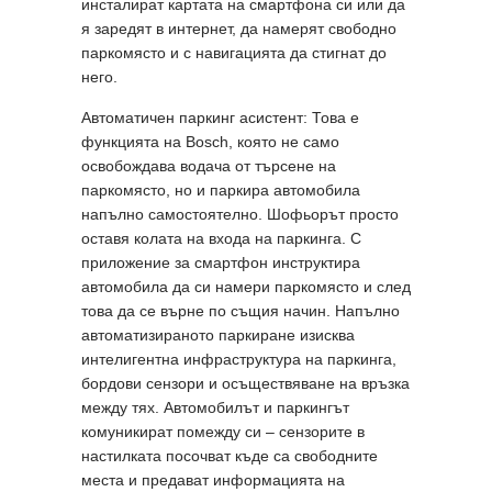
инсталират картата на смартфона си или да
я заредят в интернет, да намерят свободно
паркомясто и с навигацията да стигнат до
него.
Автоматичен паркинг асистент: Това е
функцията на Bosch, която не само
освобождава водача от търсене на
паркомясто, но и паркира автомобила
напълно самостоятелно. Шофьорът просто
оставя колата на входа на паркинга. С
приложение за смартфон инструктира
автомобила да си намери паркомясто и след
това да се върне по същия начин. Напълно
автоматизираното паркиране изисква
интелигентна инфраструктура на паркинга,
бордови сензори и осъществяване на връзка
между тях. Автомобилът и паркингът
комуникират помежду си – сензорите в
настилката посочват къде са свободните
места и предават информацията на