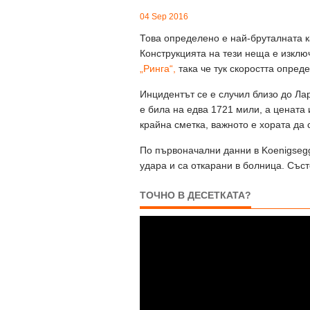
04 Sep 2016
Това определено е най-бруталната к
Конструкцията на тези неща е изклю
„Ринга“,
така че тук скоростта опреде
Инцидентът се е случил близо до Лар
е била на едва 1721 мили, а цената 
крайна сметка, важното е хората да 
По първоначални данни в Koenigsegg
удара и са откарани в болница. Съст
ТОЧНО В ДЕСЕТКАТА?