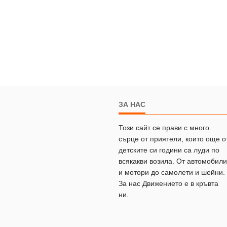
ЗА НАС
Този сайт се прави с много
сърце от приятели, които още о
детските си години са луди по
всякакви возила. От автомобили
и мотори до самолети и шейни.
За нас Движението е в кръвта
ни.