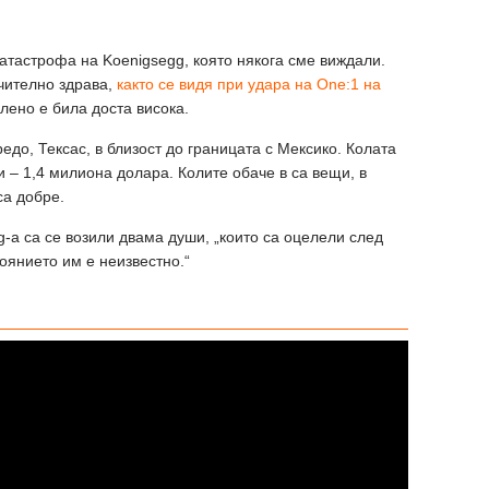
атастрофа на Koenigsegg, която някога сме виждали.
чително здрава,
както се видя при удара на One:1 на
лено е била доста висока.
едо, Тексас, в близост до границата с Мексико. Колата
и – 1,4 милиона долара. Колите обаче в са вещи, в
са добре.
-а са се возили двама души, „които са оцелели след
оянието им е неизвестно.“