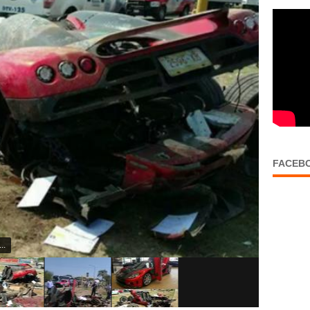
FACEB
..