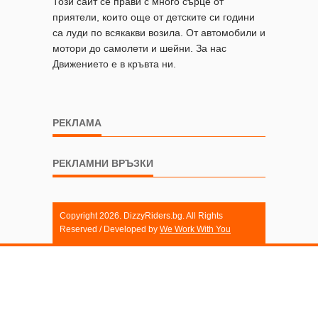
Този сайт се прави с много сърце от
приятели, които още от детските си години
са луди по всякакви возила. От автомобили и
мотори до самолети и шейни. За нас
Движението е в кръвта ни.
РЕКЛАМА
РЕКЛАМНИ ВРЪЗКИ
Copyright 2026. DizzyRiders.bg. All Rights
Reserved / Developed by
We Work With You