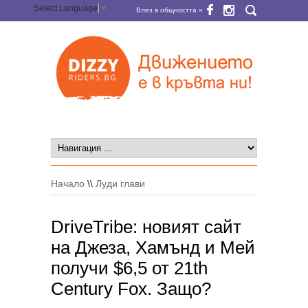
Select Language
▼
Влез в общността »
Начало
\\
Луди глави
DriveTribe: новият сайт
на Джеза, Хамънд и Мей
получи $6,5 от 21th
Century Fox. Защо?