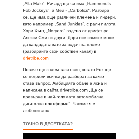
„Alfa Male“, Ричард ще си има „Hammond’s
Fob Jockeys”, а Мей - „Carbolics“. Разбира
се, ще има още различни племена и лидери,
като например „Sand Junkies“, с рали пилота
Хари Хънт, „Noryaro“ водено от дрифтъра
Алекси Смит и други. Дори вие самите може
да кандидатствате за водач на племе
(разбирайте свой собствен канал) в
drietribe.com
Повече ще знаем тази есен, когато Fox ще
се погрижи всички да разберат за какво
става въпрос. Амбицията обаче е ясна и
написана в сайта drivetribe.com „Ще се
превърне в най-голямата автомобилна
дигитална платформа“. Чакаме я с
любопитство.
ТОЧНО В ДЕСЕТКАТА?