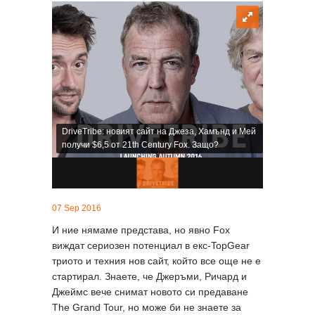
DriveTribe: новият сайт на Джеза, Хамънд и Мей
получи $6,5 от 21th Century Fox. Защо?
07 Sep 2016
И ние нямаме представа, но явно Fox
виждат сериозен потенциал в екс-TopGear
триото и техния нов сайт, който все още не е
стартирал. Знаете, че Джеръми, Ричард и
Джеймс вече снимат новото си предаване
The Grand Tour, но може би не знаете за