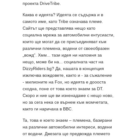
проекта DriveTribe.
Каква е идеята? Идеята се съдържа и в
самото име, като Tribe означава племе.
Сайтът ще представлява нещо като
социална мрежа за автомобилни ентусиасти,
които ще могат да се присъединяват към
различни племена, водени от своеобразен
„вожд“. Хмм... тази идея ни напомня за
нещо, може би на... социалната част на
DizzyRiders.bg? Да, нашата в концепция
изключва вождовете, както и - за съжаление
- милионите на Fox, но идеята е доооста
сходна, поне от това което знаем за DT.
Скоро и ние ще ви изненадаме с нещо ново,
но за сега нека се върнем към момчетата,
както ги наричаха в BBC.
Ta, това е което знаем – племена, базирани
на различни автомобилни интереси, водени
от водачи. Джезата ще предвожда племето