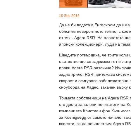
10 Sep 2016
Да не би водата в Енгелхолм да има
обясним невероятното темпо, с коет
от тях - Agera RSR. На планетата ще
японски колекционери, луди на тема
Шведите потвърдиха, че трите коли щ
съответно ще се задвижват от 5-литро
прави Agera RSR различна? Изключ
задно крило, RSR притежава система
скорост и осигурява забележително 
сноуборда на Хадес, закачен върху к
Тримата собственици на Agera RSR м
сте доста запалени почитатели на Ko
компанията Кристиан фон Кьонигсег 
за Koenigsegg от самото начало, так
клиенти, за да осъществим Agera RS