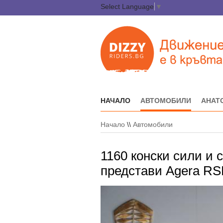
Select Language
▼
НАЧАЛО
АВТОМОБИЛИ
АНАТ
Начало
\\
Автомобили
1160 конски сили и 
представи Agera R