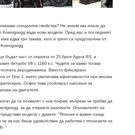
 някакви специални свойства? Не знаем как иначе да
о Koenigsegg вади нови модели. Пред вас е последният
 има едва три такива, като и трите са предплатени от
 Koenigsegg.
е бъдат част от серията от 25 броя Agera RS, и
вия битурбо V8 с 1160 к.с. Чудите се какво тогава
ителната аеродинамика. Вместо фиксирано
та от One:1, която увеличава ефективността при висока
притискане. Освен това спойлерът напомня за
апака на двигателя.
огат да се похвалят с нов покрив, въпреки че трябва да
enigsegg, за да откриете разликите. Основателят на
представи модела с думите: "Япония е важен пазар
а че за нас беше удоволствие да работим с японските си
R. "