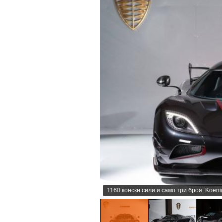
1160 конски сили и само три броя. Koe