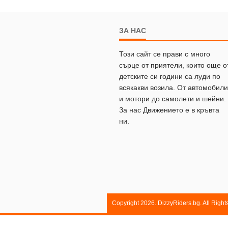
ЗА НАС
Този сайт се прави с много
сърце от приятели, които още о
детските си години са луди по
всякакви возила. От автомобили
и мотори до самолети и шейни.
За нас Движението е в кръвта
ни.
Copyright 2026. DizzyRiders.bg. All Righ