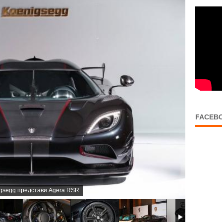
FACEB
nigsegg представи Agera RSR