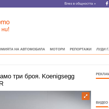
Влез в общността »
ОМИЯТА НА АВТОМОБИЛА
МОТОРИ
РЕПОРТАЖИ
ЛУДИ 
РЕКЛА
само три броя. Koenigsegg
SR
ВИДЕО