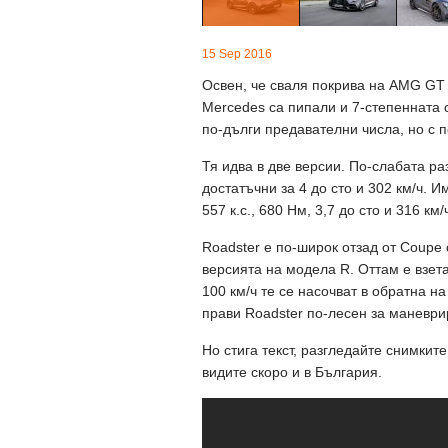
15 Sep 2016
Освен, че сваля покрива на AMG GT 
Mercedes са пипали и 7-степенната с
по-дълги предавателни числа, но с п
Тя идва в две версии. По-слабата раз
достатъчни за 4 до сто и 302 км/ч. И
557 к.с., 680 Нм, 3,7 до сто и 316 км/
Roadster е по-широк отзад от Coupe 
версията на модела R. Оттам е взета
100 км/ч те се насочват в обратна на
прави Roadster по-лесен за маневри
Но стига текст, разгледайте снимките
видите скоро и в България.