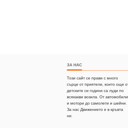
ЗА НАС
Този сайт се прави с много
сърце от приятели, които още о
детските си години са луди по
всякакви возила. От автомобили
и мотори до самолети и шейни.
За нас Движението е в кръвта
ни.