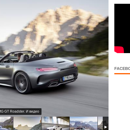
FACEB
MG GT Roadster. И видео