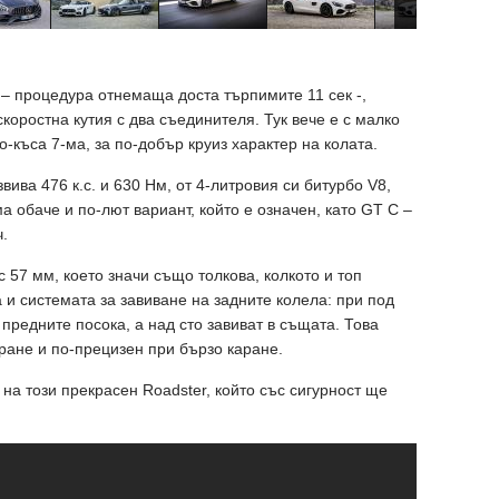
– процедура отнемаща доста търпимите 11 сек -,
коростна кутия с два съединителя. Тук вече е с малко
о-къса 7-ма, за по-добър круиз характер на колата.
вива 476 к.с. и 630 Нм, от 4-литровия си битурбо V8,
ма обаче и по-лют вариант, който е означен, като GT C –
ч.
с 57 мм, което значи също толкова, колкото и топ
 и системата за завиване на задните колела: при под
 предните посока, а над сто завиват в същата. Това
ране и по-прецизен при бързо каране.
 на този прекрасен Roadster, който със сигурност ще