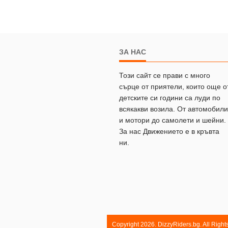
ЗА НАС
Този сайт се прави с много
сърце от приятели, които още о
детските си години са луди по
всякакви возила. От автомобили
и мотори до самолети и шейни.
За нас Движението е в кръвта
ни.
Copyright 2026. DizzyRiders.bg. All Righ