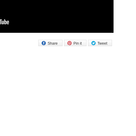
Share
Pin it
Tweet