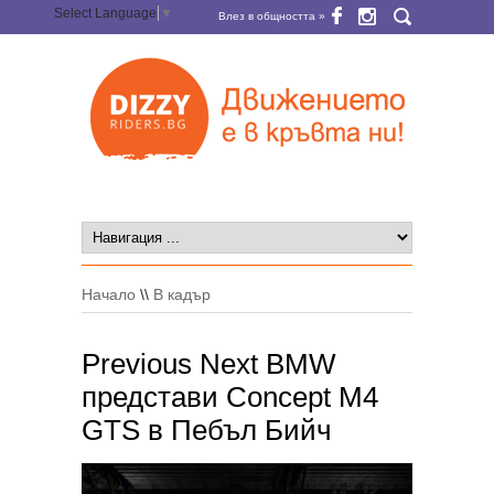
Select Language
▼
Влез в общността »
Начало
\\
В кадър
Previous Next BMW
представи Concept M4
GTS в Пебъл Бийч