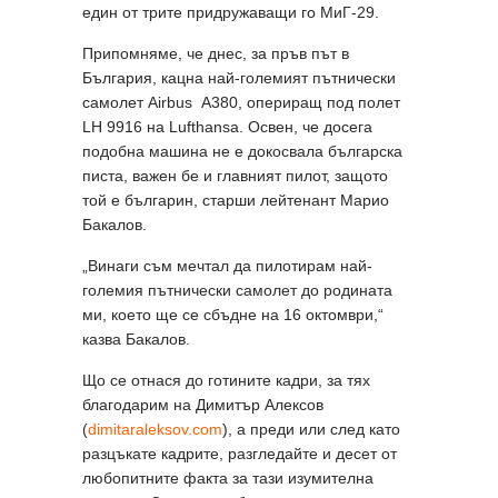
един от трите придружаващи го МиГ-29.
Припомняме, че днес, за пръв път в
България, кацна най-големият пътнически
самолет Airbus A380, опериращ под полет
LH 9916 на Lufthansa. Освен, че досега
подобна машина не е докосвала българска
писта, важен бе и главният пилот, защото
той е българин, старши лейтенант Марио
Бакалов.
„Винаги съм мечтал да пилотирам най-
големия пътнически самолет до родината
ми, което ще се сбъдне на 16 октомври,“
казва Бакалов.
Що се отнася до готините кадри, за тях
благодарим на Димитър Алексов
(
dimitaraleksov.com
), а преди или след като
разцъкате кадрите, разгледайте и десет от
любопитните факта за тази изумителна