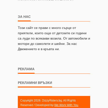
ЗА НАС
Този сайт се прави с много сърце от
приятели, които още от детските си години
са луди по всякакви возила. От автомобили и
мотори до самолети и шейни. За нас
Движението е в кръвта ни.
РЕКЛАМА
РЕКЛАМНИ ВРЪЗКИ
Copyright 2026. DizzyRiders.bg. All Rights
Reserved / Developed by
We Work With You