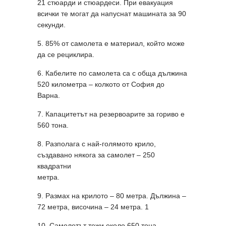
21 стюарди и стюардеси. При евакуация
всички те могат да напуснат машината за 90
секунди.
5. 85% от самолета е материал, който може
да се рециклира.
6. Кабелите по самолета са с обща дължина
520 километра – колкото от София до
Варна.
7. Капацитетът на резервоарите за гориво е
560 тона.
8. Разполага с най-голямото крило,
създавано някога за самолет – 250
квадратни
метра.
9. Размах на крилото – 80 метра. Дължина –
72 метра, височина – 24 метра. 1
10. Самолетът тежи около 650 тона.