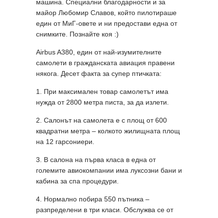
машина. Специални благодарности и за
майор Любомир Славов, който пилотираше
един от МиГ-овете и ни предостави една от
снимките. Познайте коя :)
Airbus A380, един от най-изумителните
самолети в гражданската авиация правени
някога. Десет факта за супер птичката:
1. При максимален товар самолетът има
нужда от 2800 метра писта, за да излети.
2. Салонът на самолета е с площ от 600
квадратни метра – колкото жилищната площ
на 12 гарсониери.
3. В салона на първа класа в една от
големите авиокомпании има луксозни бани и
кабина за спа процедури.
4. Нормално побира 550 пътника –
разпределени в три класи. Обслужва се от