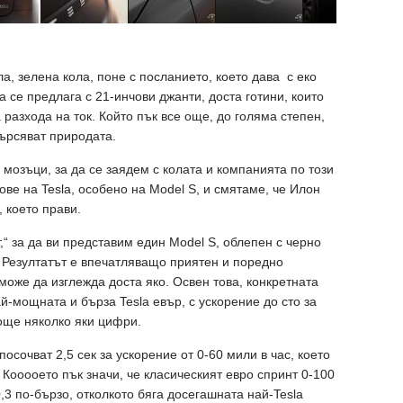
ла, зелена кола, поне с посланието, което дава с еко
а се предлага с 21-инчови джанти, доста готини, които
разхода на ток. Който пък все още, до голяма степен,
мърсяват природата.
 мозъци, за да се заядем с колата и компанията по този
ве на Tesla, особено на Model S, и смятаме, че Илон
 което прави.
“ за да ви представим един Model S, облепен с черно
 Резултатът е впечатляващо приятен и поредно
 може да изглежда доста яко. Освен това, конкретната
ай-мощната и бърза Tesla евър, с ускорение до сто за
 още няколко яки цифри.
осочват 2,5 сек за ускорение от 0-60 мили в час, което
. Кооооето пък значи, че класическият евро спринт 0-100
0,3 по-бързо, отколкото бяга досегашната най-Tesla