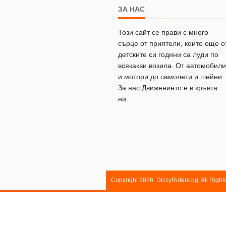
ЗА НАС
Този сайт се прави с много
сърце от приятели, които още о
детските си години са луди по
всякакви возила. От автомобили
и мотори до самолети и шейни.
За нас Движението е в кръвта
ни.
Copyright 2026. DizzyRiders.bg. All Righ