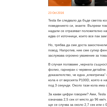
23 Oct 2016
Tesla би следвало да бъде светла ко
поведението си, знаете. Въпреки тов
надали се отразяват положително на 
идва от източници, които все пак за
Но, трябва да сме доста закостенели
повод. Напротив, ние сме супер фено
заслужава огромно уважение за това,
В случая ползваме „черната същност,
фолио, гарниран с червени детайли.
доказателство, че една „електричка“
кола е от версията P100D, която е н
под 3 секунди. Около тази кола има
За какви цифри говорим? Ами, Tesla п
означава 2,5 сек от място до 96 км/ч
ще се случва за около 2,7 сек или с 