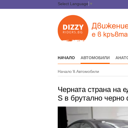
Select Language
▼
НАЧАЛО
АВТОМОБИЛИ
АНАТ
Начало
\\
Автомобили
Черната страна на ед
S в брутално черно