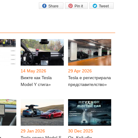
Share
Pin it
Tweet
14 May 2026
29 Apr 2026
Вижте как Tesla
Tesla е регистрирала
Model Y стига»
представителство»
29 Jan 2026
30 Dec 2025
и
Tesla спира Model S
От „Кой уби