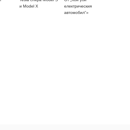
и Model X
електрическия
автомобил“»