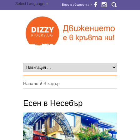
Select Language
▼
Влез в общността »
Начало
\\
В кадър
Есен в Несебър