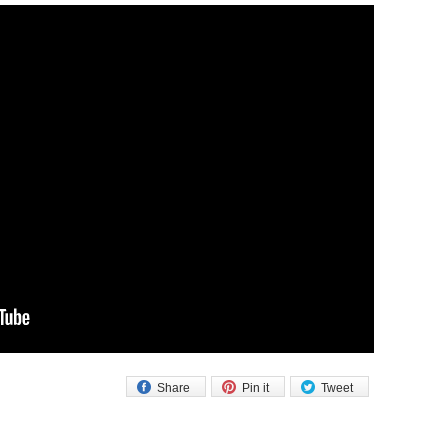
Share
Pin it
Tweet