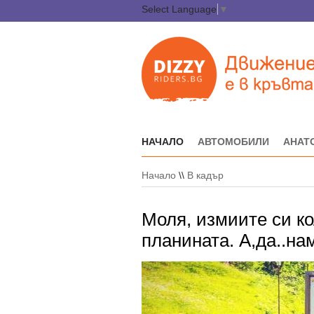
Select Language
▼
НАЧАЛО
АВТОМОБИЛИ
АНАТ
Начало
\\
В кадър
Моля, измиите си ко
планината. А,да..н