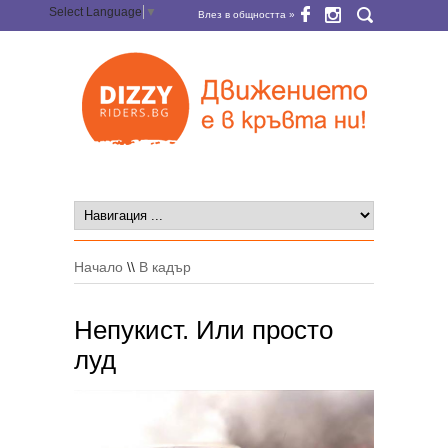
Select Language
▼
Влез в общността »
Начало
\\
В кадър
Непукист. Или просто
луд