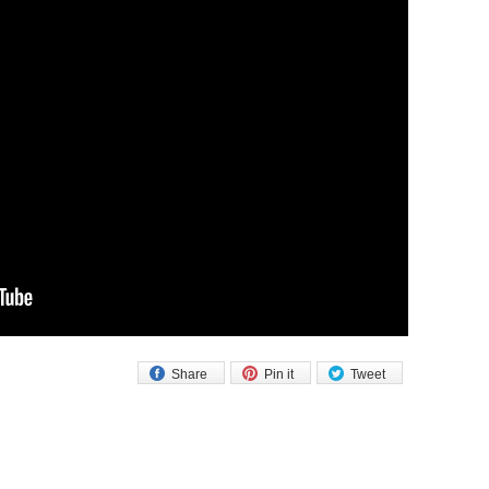
Share
Pin it
Tweet