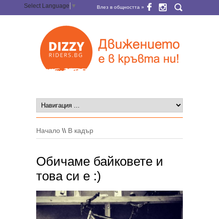
Select Language
▼
Влез в общността »
Начало
\\
В кадър
Обичаме байковете и
това си е :)