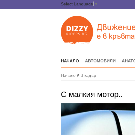
Select Language
▼
НАЧАЛО
АВТОМОБИЛИ
АНАТ
Начало
\\
В кадър
С малкия мотор..