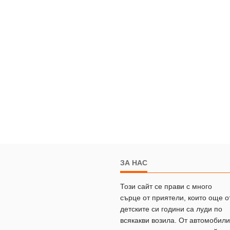
ЗА НАС
Този сайт се прави с много
сърце от приятели, които още о
детските си години са луди по
всякакви возила. От автомобили