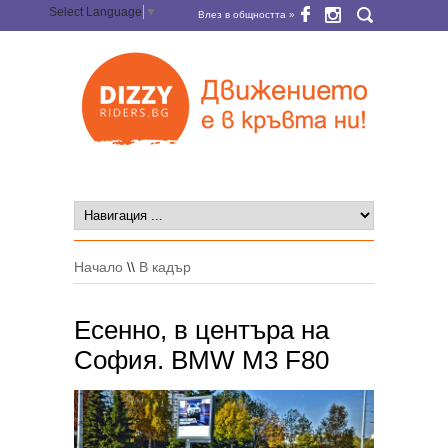
Select Language
▼
Влез в общността »
Начало
\\
В кадър
Есенно, в центъра на
София. BMW M3 F80