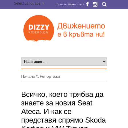
Select Language
▼
Влез в общността »
Начало
\\
Репортажи
Всичко, което трябва да
знаете за новия Seat
Ateca. И как се
представя спрямо Skoda