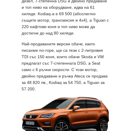
дизел, 7-степенна DSG и двойно предаване
и топ ниво на оборудване, идва на 61
хиляди. Kodiaq-а e 69 500 (абсолютно
същите мотор, трансмисия и 4x4), a Tiguan с
220 нафтови коня и топ ниво може да
достигне до над 80 хиляди.
Най-продаваните версии обаче, както
писахме по-горе, ще са тези с 2-литровия
TDI със 150 коня, които обаче Skoda и VW
предлагат със 7-степенната DSG, a Seat
само с 6 ръчни скорости. С този мотор,
двойно предаване и ръчка Ateca се продава
за 48 820 лв., Kodiaq за 54 750, a Tiguan за
57 200.