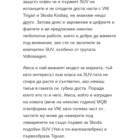
защото освен че е първият SUV на
испанците и че споделя доста части с VW
Tirgan и Skoda Kodiaq, не знаехме нищо
друго. Затова днес е заровихме в цифрите и
фактите и ви предлагаме няколко
любопитни работи, които е добре да вземете
под внимание, ако сте се засилили за
компактен SUV, особено от групата
Volkswagen.
Ateca е най-важният модел за марката, тъй
като интересът към класа на SUV-тата не
спира да расте и съответно, ако нямаш
такъв в гамата си, губиш доста. Поради
което ето го и него, Ateca, който е изграден
на новата (вече на няколко години) MQB
платформа на VW, като голяма част от...
частите му може да намерите под
ламарините на също първия за Skoda
подобен SUV (Yeti e по-малокалибрен) и
първообраза Tiguan.