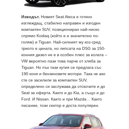
Изводът.
Новият Seat Ateca е готино
изглеждащ, стабилно направен и изгоден
компактен SUV, позициониран най-ниско
спрямо Kodiaq (който е и значително по-
голям) и Tiguan. Най-силният му коз сред
триото е цената, но липсата на DSG за 150-
конния дизел не е в особен плюс за колата –
VW вероятно пази това парче от хляба за
Tiguan. Но пък тази кутия се предлага със
190 коня и бензиновите мотори. Така че ако
сте се засилили за компактен SUV,
определено си заслужава да отскочите и до
Seat за оферта. Както и до Kia, a също и до
Ford. И Nissan. Както и при Mazda… Както
писахме, този сектор е доста популярен.