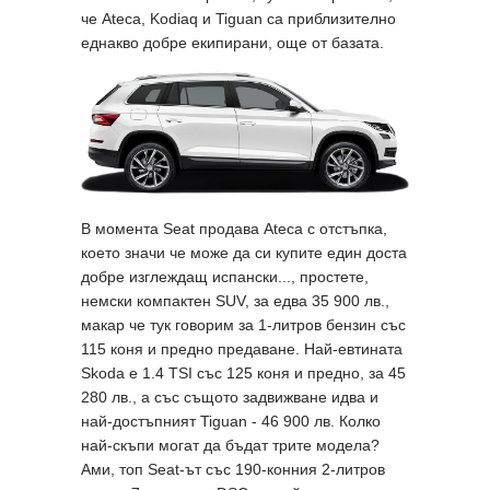
че Ateca, Kodiaq и Tiguan са приблизително
еднакво добре екипирани, още от базата.
В момента Seat продава Ateca с отстъпка,
което значи че може да си купите един доста
добре изглеждащ испански..., простете,
немски компактен SUV, за едва 35 900 лв.,
макар че тук говорим за 1-литров бензин със
115 коня и предно предаване. Най-евтината
Skoda е 1.4 TSI със 125 коня и предно, за 45
280 лв., а със същото задвижване идва и
най-достъпният Tiguan - 46 900 лв. Колко
най-скъпи могат да бъдат трите модела?
Ами, топ Seat-ът със 190-конния 2-литров