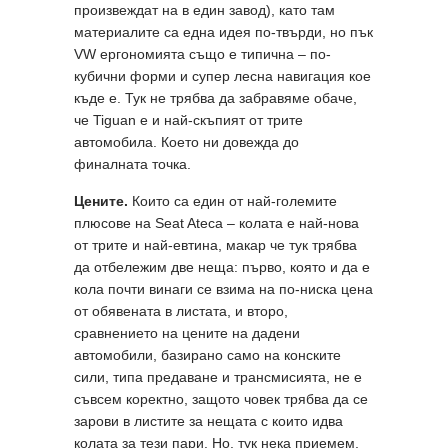
произвеждат на в един завод), като там
материалите са една идея по-твърди, но пък
VW ергономията също е типична – по-
кубични форми и супер лесна навигация кое
къде е. Тук не трябва да забравяме обаче,
че Tiguan е и най-скъпият от трите
автомобила. Което ни довежда до
финалната точка.
Цените.
Които са един от най-големите
плюсове на Seat Ateca – колата е най-нова
от трите и най-евтина, макар че тук трябва
да отбележим две неща: първо, която и да е
кола почти винаги се взима на по-ниска цена
от обявената в листата, и второ,
сравнението на цените на дадени
автомобили, базирано само на конските
сили, типа предаване и трансмисията, не е
съвсем коректно, защото човек трябва да се
зарови в листите за нещата с които идва
колата за тези пари. Но, тук нека приемем,