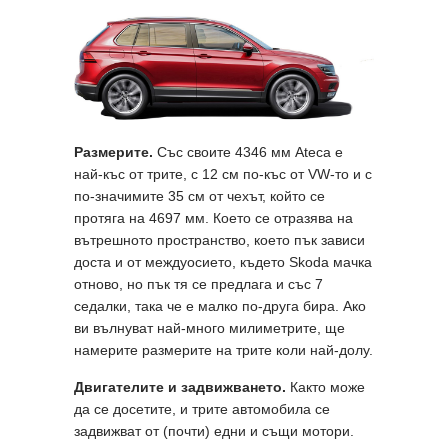
Размерите.
Със своите 4346 мм Ateca е
най-къс от трите, с 12 см по-къс от VW-то и с
по-значимите 35 см от чехът, който се
протяга на 4697 мм. Което се отразява на
вътрешното пространство, което пък зависи
доста и от междуосието, където Skoda мачка
отново, но пък тя се предлага и със 7
седалки, така че е малко по-друга бира. Ако
ви вълнуват най-много милиметрите, ще
намерите размерите на трите коли най-долу.
Двигателите и задвижването.
Както може
да се досетите, и трите автомобила се
задвижват от (почти) едни и същи мотори.