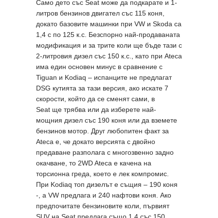
Само дето със Seat може да подкарате и 1-
литров бензинов двигател със 115 коня,
докато базовите машинки при VW и Skoda са
1,4 с по 125 к.с. Безспорно най-продаваната
модификация и за трите коли ще бъде тази с
2-литровия дизел със 150 к.с., като при Ateca
има един основен минус в сравнение с
Tiguan и Kodiaq – испанците не предлагат
DSG кутията за тази версия, ако искате 7
скорости, който да се сменят сами, в
Seat ще трябва или да изберете най-
мощния дизел със 190 коня или да вземете
бензинов мотор. Друг любопитен факт за
Ateca e, че докато версията с двойно
предаване разполага с многозвенно задно
окачване, то 2WD Ateca е качена на
торсионна греда, което е лек компромис.
При Kodiaq топ дизелът е същия – 190 коня
-, а VW предлага и 240 нафтови коня. Ако
предпочитате бензиновите коли, първият
SUV на Seat предлага също 1,4 със 150