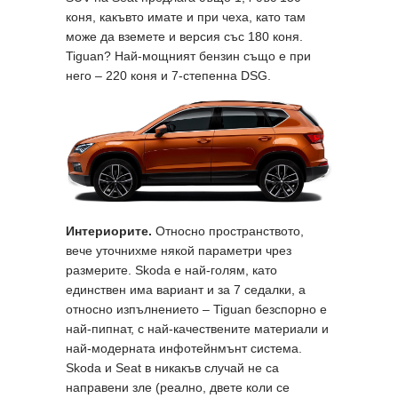
коня, какъвто имате и при чеха, като там
може да вземете и версия със 180 коня.
Tiguan? Най-мощният бензин също е при
него – 220 коня и 7-степенна DSG.
Интериорите.
Относно пространството,
вече уточнихме някой параметри чрез
размерите. Skoda е най-голям, като
единствен има вариант и за 7 седалки, а
относно изпълнението – Tiguan безспорно е
най-пипнат, с най-качествените материали и
най-модерната инфотейнмънт система.
Skoda и Seat в никакъв случай не са
направени зле (реално, двете коли се