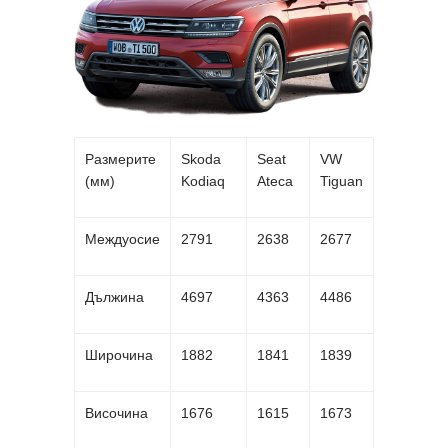
Размерите
Skoda
Seat
VW
(мм)
Kodiaq
Ateca
Tiguan
Междуосие
2791
2638
2677
Дължина
4697
4363
4486
Широчина
1882
1841
1839
Височина
1676
1615
1673