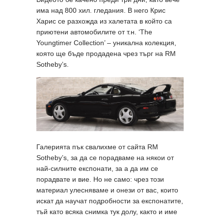
има над 800 хил. гледания. В него Крис
Харис се разхожда из халетата в който са
приютени автомобилите от т.н. ‘The
Youngtimer Collection’ – уникална колекция,
която ще бъде продадена чрез търг на RM
Sotheby’s.
Галерията пък свалихме от сайта RM
Sotheby’s, за да се порадваме на някои от
най-силните експонати, за а да им се
порадвате и вие. Но не само: чрез този
материал улесняваме и онези от вас, които
искат да научат подробности за експонатите,
тъй като всяка снимка тук долу, както и име