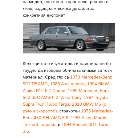
на модел, оцветено в оранжево, реално е
линк, водещ към всички детайли за
конкретния експонат.
Колекцията е изумителна и наистина ни бе
трудно да изберем 50-ината снимки за този
материал. Сред тях са
1979 Mercedes-Benz
500 TE AMG,
1985 Audi quattro,
1994 BMW
Alpina B12 5.7 Coupé,
1989 Mercedes-Benz
560 SEC AMG 6.0 'Wide-Body,
1994 Toyota
Supra Twin Turbo Targa,
2010 BMW M5 (с
ръчни скорости!),
страхотен
1975 Mercedes-
Benz 450 SEL AMG 6.9
,
1983 Aston Martin
Tickford Lagonda
и
1994 Porsche 911 Turbo
3.6.