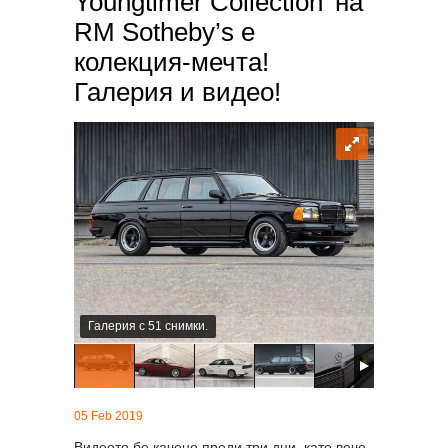
Youngtimer Collection’ на
RM Sotheby’s е
колекция-мечта!
Галерия и видео!
Галерия с 51 снимки.
05 Feb 2019
Видеото бе качено преди три дни, като вече