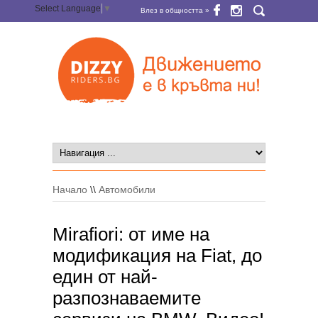
Select Language
▼
Влез в общността »
Начало
\\
Автомобили
Mirafiori: от име на
модификация на Fiat, до
един от най-
разпознаваемите