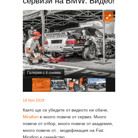
сервизи на BMW. Видео!
Галерия с 4 снимки.
18 Nov 2019
Както ще се убедите от видеото ни обаче,
Mirafiori
е много повече от сервиз. Много
повече от отбор, много повече от академия,
много повече от... модификация на Fiat.
Mirafiori е семейство.