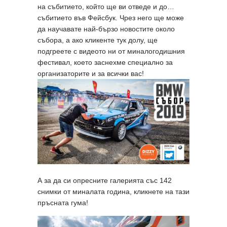
на събитието, който ще ви отведе и до…
събитието във Фейсбук. Чрез него ще може
да научавате най-бързо новостите около
събора, а ако кликенте тук долу, ще
подгреете с видеото ни от миналогодишния
фестивал, което заснехме специално за
организаторите и за всички вас!
А за да си опресните галерията със 142
снимки от миналата година, кликнете на тази
пръсната гума!