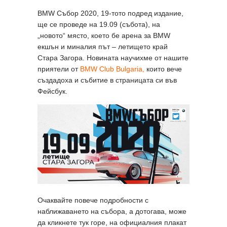
BMW Събор 2020, 19-тото подред издание,
ще се проведе на 19.09 (събота), на
„новото“ място, което бе арена за BMW
екшън и миналия път – летището край
Стара Загора. Новината научихме от нашите
приятели от
BMW Club Bulgaria,
които вече
създадоха и събитие в страницата си във
Фейсбук.
Очаквайте повече подробности с
наближаването на събора, а дотогава, може
да кликнете тук горе, на официалния плакат