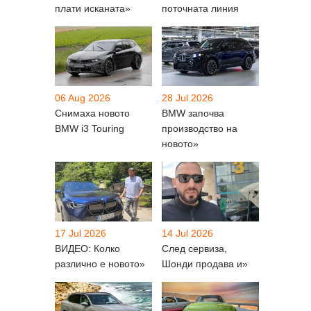
плати исканата»
поточната линия
06 Aug 2026
28 Jul 2026
Снимаха новото
BMW започва
BMW i3 Touring
производство на
новото»
17 Jul 2026
14 Jul 2026
ВИДЕО: Колко
След сервиза,
различно е новото»
Шонди продава и»