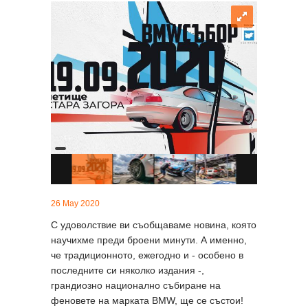
26 May 2020
С удоволствие ви съобщаваме новина, която
научихме преди броени минути. А именно,
че традиционното, ежегодно и - особено в
последните си няколко издания -,
грандиозно национално събиране на
феновете на марката BMW, ще се състои!