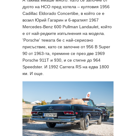
А такива имаше много. Като се започне от
дуото на НСО пред хотела – култовия 1956
Cadillac Eldorado Concertibe, в който се е
возил Юрий Гагарин и 6-вратият 1967
Mercedes-Benz 600 Pullman Landaulet, който
е от най-редките изпълнения на модела.
'Porsche' темата бе с най-сериозно
присъствие, като се започне от 956 B Super
90 от 1963-та, премине се през две 1969
Porsche 911T и 930, и се стигне до 964
Speedster. И 1992 Carrera RS на едва 1800
км. И още.