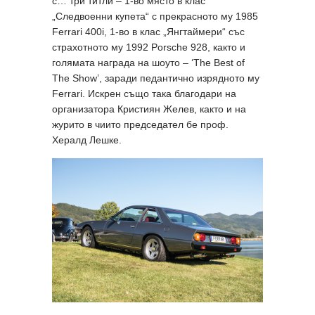
с… три титли – 1-во място в клас
„Следвоенни купета“ с прекрасното му 1985
Ferrari 400i, 1-во в клас „Янгтаймери“ със
страхотното му 1992 Porsche 928, както и
голямата награда на шоуто – ‘The Best of
The Show’, заради педантично изрядното му
Ferrari. Искрен също така благодари на
организатора Кристиян Желев, както и на
журито в чиито председател бе проф.
Хералд Лешке.