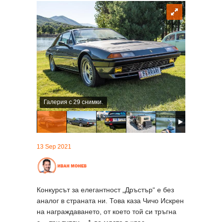
Галерия с 29 снимки.
13 Sep 2021
Конкурсът за елегантност „Дръстър“ е без
аналог в страната ни. Това каза Чичо Искрен
на награждаването, от което той си тръгна