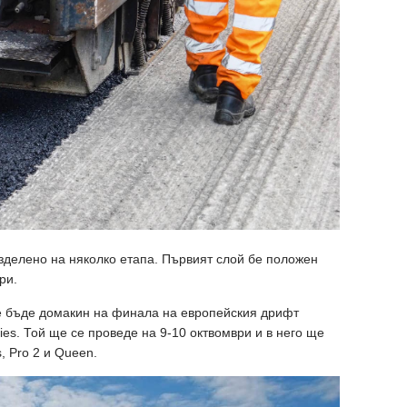
зделено на няколко етапа. Първият слой бе положен
ри.
е бъде домакин на финала на европейския дрифт
eries. Той ще се проведе на 9-10 октвомври и в него ще
s, Pro 2 и Queen.