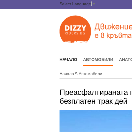
Select Language
▼
НАЧАЛО
АВТОМОБИЛИ
АНАТ
Начало
\\
Автомобили
Преасфалтираната п
безплатен трак дей