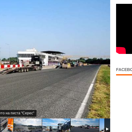
FACEB
то на писта "Серес"