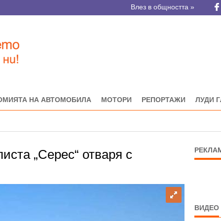
Влез в общността »
ОМИЯТА НА АВТОМОБИЛА
МОТОРИ
РЕПОРТАЖИ
ЛУДИ 
РЕКЛА
иста „Серес“ отваря с
ВИДЕО