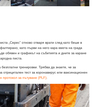
писта „Серес“ отново отваря врати след като беше в
фалтирано, като първи на него кара кмета на града
де обявен и графикът на събитията и дните за каране
ародна писта.
 безплатни тренировки. Трябва да знаете, че за
ва отрицитален тест за коронавирус или ваксинационен
н протокол за пътуване (PLF)
.