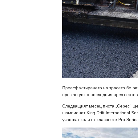
Преасфалтирането на трасето бе ра
през август, а последния през септев
Следващият месец писта „Серес“ щ
шампионат King Drift International S
участват коли от класовете Pro Serie