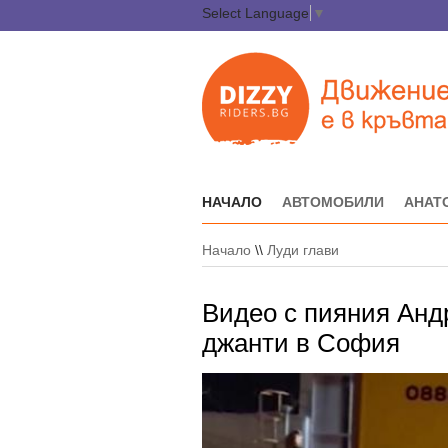
Select Language
▼
НАЧАЛО
АВТОМОБИЛИ
АНАТ
Начало
\\
Луди глави
Видео с пияния Анд
джанти в София