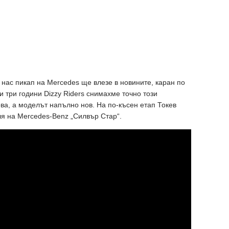
 нас пикап на Mercedes ще влезе в новините, каран по
 три години Dizzy Riders снимахме точно този
ова, а моделът напълно нов. На по-късен етап Токев
я на Mercedes-Benz „Силвър Стар“.