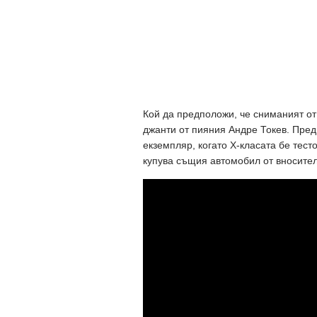
Кой да предположи, че сниманият от
джанти от пияния Андре Токев. Преди
екземпляр, когато X-класата бе тест
купува същия автомобил от вносител