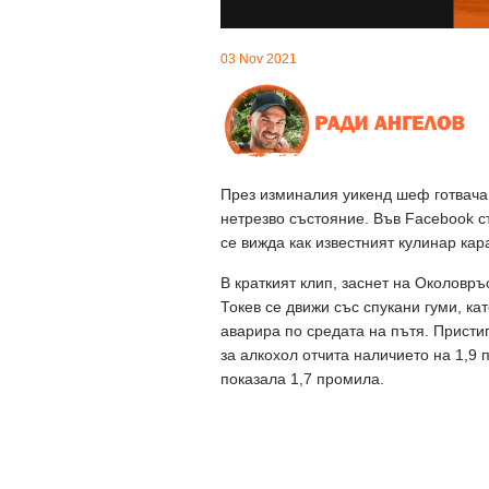
03 Nov 2021
През изминалия уикенд шеф готвача
нетрезво състояние. Във Facebook с
се вижда как известният кулинар кар
В краткият клип, заснет на Околовръ
Токев се движи със спукани гуми, ка
аварира по средата на пътя. Пристиг
за алкохол отчита наличието на 1,9
показала 1,7 промила.