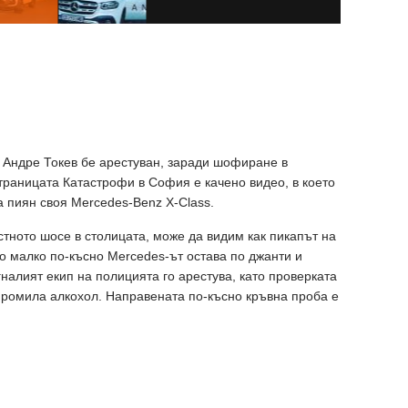
 Андре Токев бе арестуван, заради шофиране в
траницата Катастрофи в София е качено видео, в което
а пиян своя Mercedes-Benz X-Class.
стното шосе в столицата, може да видим как пикапът на
то малко по-късно Mercedes-ът остава по джанти и
налият екип на полицията го арестува, като проверката
 промила алкохол. Направената по-късно кръвна проба е