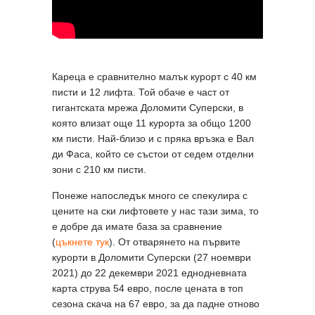
Кареца е сравнително малък курорт с 40 км
писти и 12 лифта. Той обаче е част от
гигантската мрежа Доломити Суперски, в
която влизат още 11 курорта за общо 1200
км писти. Най-близо и с пряка връзка е Вал
ди Фаса, който се състои от седем отделни
зони с 210 км писти.
Понеже напоследък много се спекулира с
цените на ски лифтовете у нас тази зима, то
е добре да имате база за сравнение
(
цъкнете тук
). От отварянето на първите
курорти в Доломити Суперски (27 ноември
2021) до 22 декември 2021 еднодневната
карта струва 54 евро, после цената в топ
сезона скача на 67 евро, за да падне отново