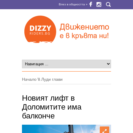
Влез в общността »
Начало
\\
Луди глави
Новият лифт в
Доломитите има
балконче