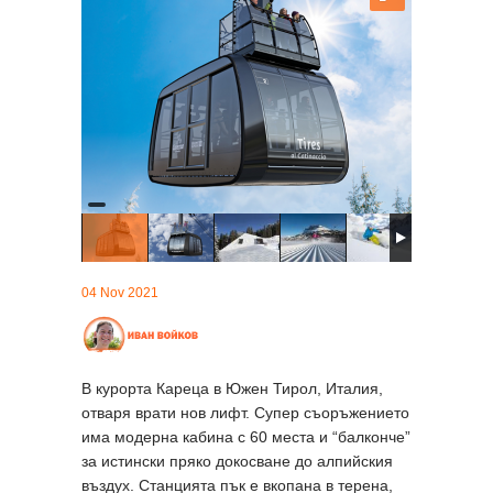
04 Nov 2021
В курорта Кареца в Южен Тирол, Италия,
отваря врати нов лифт. Супер съоръжението
има модерна кабина с 60 места и “балконче”
за истински пряко докосване до алпийския
въздух. Станцията пък е вкопана в терена,