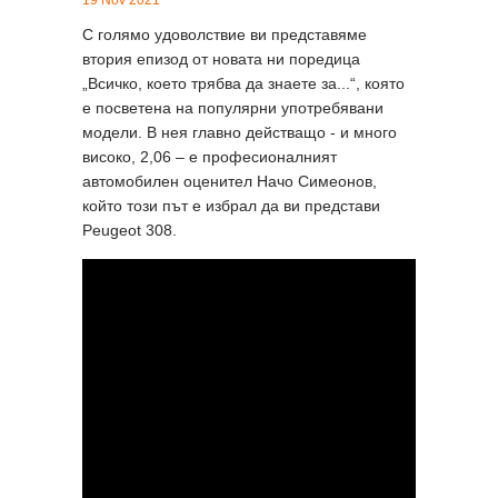
19 Nov 2021
С голямо удоволствие ви представяме
втория епизод от новата ни поредица
„Всичко, което трябва да знаете за...“, която
е посветена на популярни употребявани
модели. В нея главно действащо - и много
високо, 2,06 – е професионалният
автомобилен оценител Начо Симеонов,
който този път е избрал да ви представи
Peugeot 308.