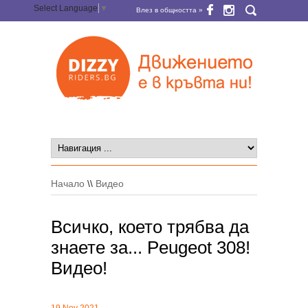
Select Language
▼
Влез в общността »
Начало
\\
Видео
Всичко, което трябва да
знаете за... Peugeot 308!
Видео!